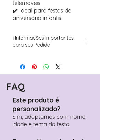
telemóveis
✔️ Ideal para festas de
aniversário infantis
ℹ️ Informações Importantes
para seu Pedido
Para personalizar seus artigos:
Avance para a página de checkout
(próximo passo após o carrinho)
Encontre o campo de "Notas do
Pedido"
FAQ
Adicione ali todos os detalhes de
personalização desejados
Este produto é
Prefere fazer seu pedido pelo
personalizado?
WhatsApp?
Clique aqui para nos
contactar: +351 960 119 353
Sim, adaptamos com nome,
idade e tema da festa.