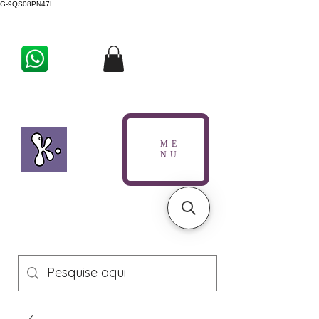
G-9QS08PN47L
ME
NU