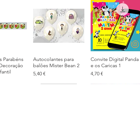
s Parabéns
ação rápida
Autocolantes para
Visualização rápida
Convite Digital Panda
Visualização rápida
 Decoração
balões Mister Bean 2
e os Caricas 1
fantil
Preço
Preço
5,40 €
4,70 €