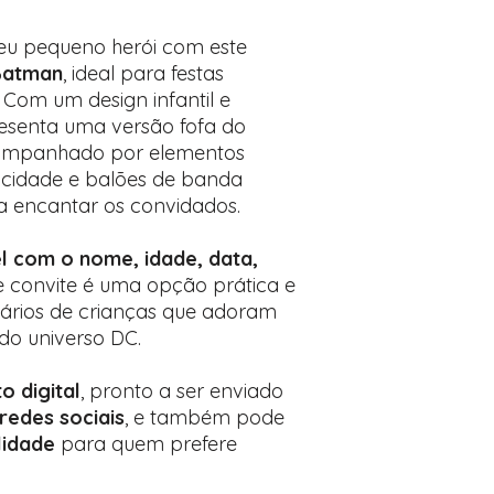
Encontre o campo d
Adicione ali todos 
teu pequeno herói com este
desejados
 Batman
, ideal para festas
Prefere fazer seu 
 Com um design infantil e
para nos contactar:
resenta uma versão fofa do
ompanhado por elementos
a cidade e balões de banda
a encantar os convidados.
l com o nome, idade, data,
te convite é uma opção prática e
ários de crianças que adoram
do universo DC.
o digital
, pronto a ser enviado
redes sociais
, e também pode
lidade
para quem prefere