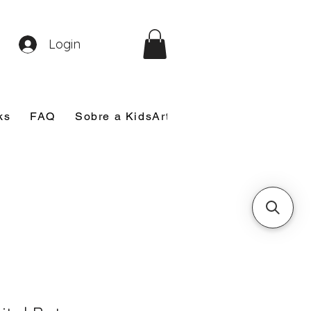
Login
ks
FAQ
Sobre a KidsArt
Sobre Mim
Nosso