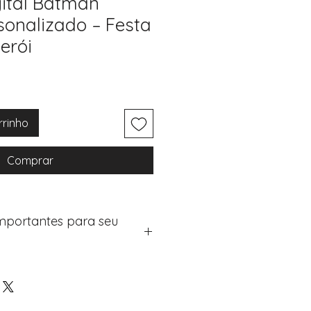
gital Batman
rsonalizado – Festa
erói
rrinho
Comprar
Importantes para seu
eus artigos:
na de checkout (próximo passo