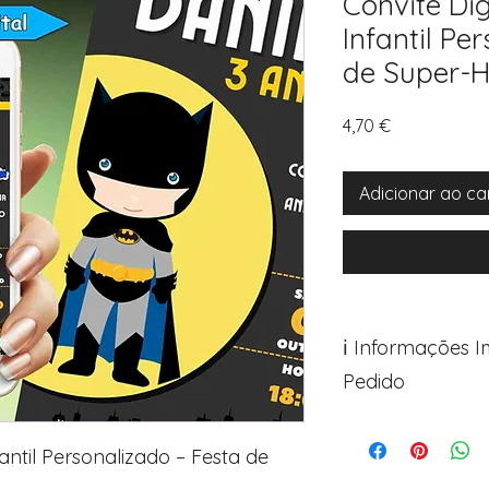
Convite Di
Infantil Pe
de Super-H
Preço
4,70 €
Adicionar ao ca
ℹ️ Informações 
Pedido
Para personalizar s
Avance para a pági
antil Personalizado – Festa de
após o carrinho)