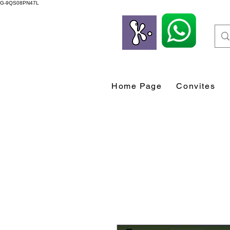
G-9QS08PN47L
Home Page
Convites