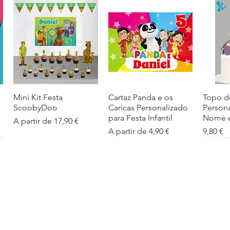
Mini Kit Festa
Visualização rápida
Cartaz Panda e os
Visualização rápida
Topo d
Visua
ScoobyDoo
Caricas Personalizado
Person
para Festa Infantil
Nome e
Preço promocional
A partir de
17,90 €
Preço promocional
Preço
A partir de
4,90 €
9,80 €