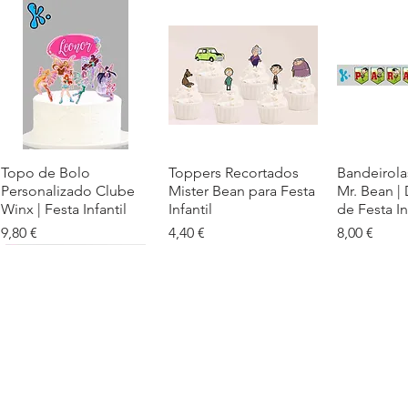
Topo de Bolo
Visualização rápida
Toppers Recortados
Visualização rápida
Bandeirola
Visualiz
Personalizado Clube
Mister Bean para Festa
Mr. Bean |
Winx | Festa Infantil
Infantil
de Festa In
Preço
Preço
Preço
9,80 €
4,40 €
8,00 €