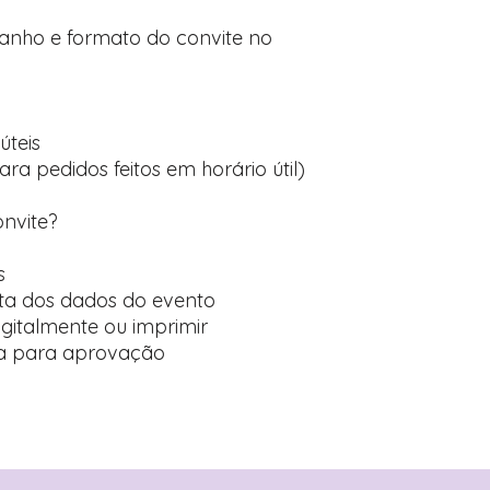
manho e formato do convite no
úteis
ara pedidos feitos em horário útil)
onvite?
s
ta dos dados do evento
digitalmente ou imprimir
ída para aprovação