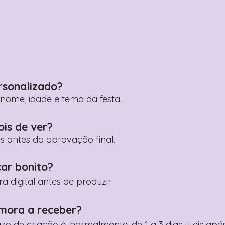
rsonalizado?
ome, idade e tema da festa.
ois de ver?
es antes da aprovação final.
car bonito?
digital antes de produzir.
mora a receber?
razo de criação é, normalmente, de 1 a 3 dias úteis a