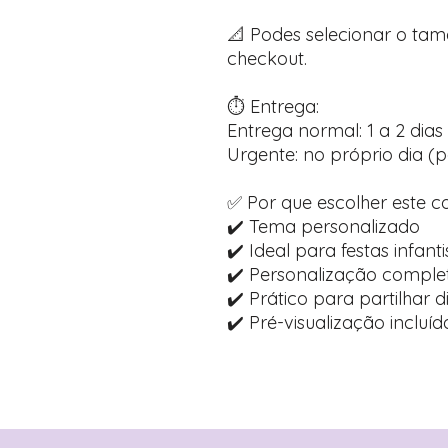
📐 Podes selecionar o ta
checkout.
⏱️ Entrega:
Entrega normal: 1 a 2 dias 
Urgente: no próprio dia (p
✅ Por que escolher este c
✔️ Tema personalizado
✔️ Ideal para festas infanti
✔️ Personalização comple
✔️ Prático para partilhar 
✔️ Pré-visualização inclu