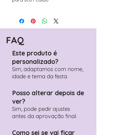
Para personalizar seus artigos:
Avance para a página de checkout
(próximo passo após o carrinho)
Encontre o campo de "Notas do
Pedido"
FAQ
Adicione ali todos os detalhes de
personalização desejados
Este produto é
Prefere fazer seu pedido pelo
personalizado?
WhatsApp?
Clique aqui para nos
contactar: +351 960 119 353
Sim, adaptamos com nome,
idade e tema da festa.
Posso alterar depois de
ver?
Sim, pode pedir ajustes
antes da aprovação final.
Como sei se vai ficar