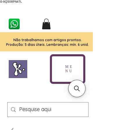
G-9QS08PN47L
Não trabalhamos com artigos prontos.
Produção: 5 dias úteis. Lembranças: mín. 6 unid.
ME
NU