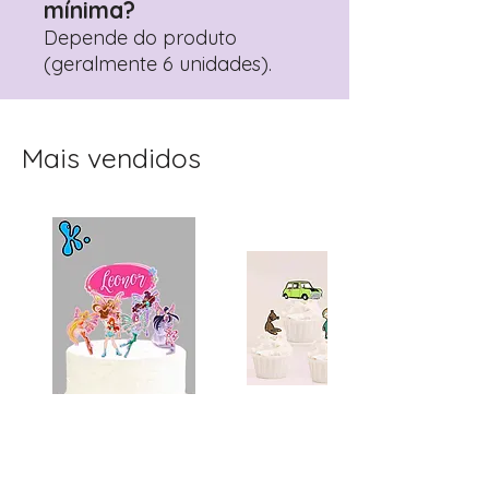
mínima?
Depende do produto
(geralmente 6 unidades).
Mais vendidos
Topo de Bolo
Toppers Recortados
Personalizado Clube
Mister Bean para Festa