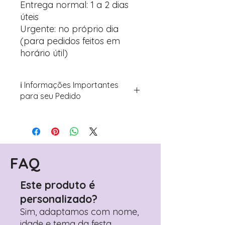
Entrega normal: 1 a 2 dias
úteis
Urgente: no próprio dia
(para pedidos feitos em
horário útil)
ℹ️ Informações Importantes
para seu Pedido
Para personalizar seus artigos:
Avance para a página de checkout
(próximo passo após o carrinho)
Encontre o campo de "Notas do
Pedido"
FAQ
Adicione ali todos os detalhes de
personalização desejados
Este produto é
Prefere fazer seu pedido pelo
personalizado?
WhatsApp?
Clique aqui para nos
contactar: +351 960 119 353
Sim, adaptamos com nome,
idade e tema da festa.