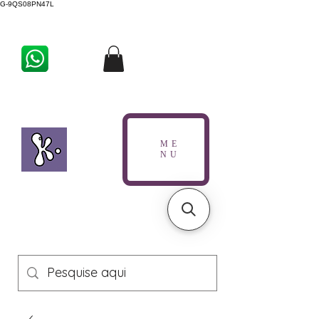
G-9QS08PN47L
ME
NU