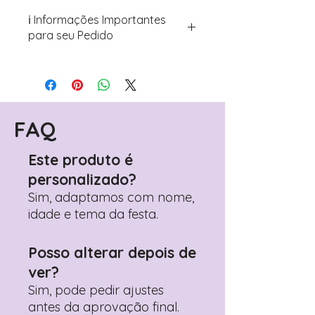
ℹ️ Informações Importantes
para seu Pedido
Para personalizar seus artigos:
Avance para a página de checkout
(próximo passo após o carrinho)
Encontre o campo de "Notas do
Pedido"
FAQ
Adicione ali todos os detalhes de
personalização desejados
Este produto é
Prefere fazer seu pedido pelo
personalizado?
WhatsApp?
Clique aqui para nos
contactar: +351 960 119 353
Sim, adaptamos com nome,
idade e tema da festa.
Posso alterar depois de
ver?
Sim, pode pedir ajustes
antes da aprovação final.