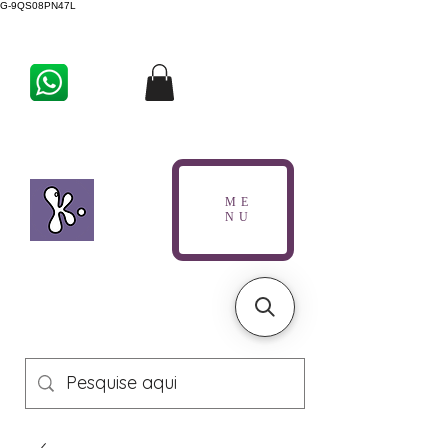
G-9QS08PN47L
ME
NU