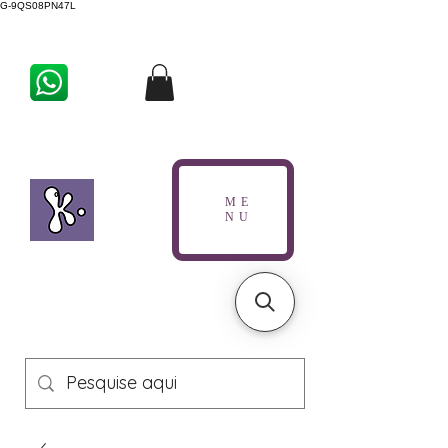
G-9QS08PN47L
ME
NU