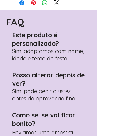
(próximo passo após o carrinho)
Encontre o campo de "Notas do
Pedido"
FAQ
Adicione ali todos os detalhes de
personalização desejados
Este produto é
Prefere fazer seu pedido pelo
personalizado?
WhatsApp?
Clique aqui para nos
contactar: +351 960 119 353
Sim, adaptamos com nome,
idade e tema da festa.
Posso alterar depois de
ver?
Sim, pode pedir ajustes
antes da aprovação final.
Como sei se vai ficar
bonito?
Enviamos uma amostra