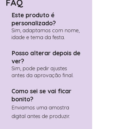
FAQ
Adicione ali todos os detalhes de
personalização desejados
Este produto é
Prefere fazer seu pedido pelo
personalizado?
WhatsApp?
Clique aqui para nos
contactar: +351 960 119 353
Sim, adaptamos com nome,
idade e tema da festa.
Posso alterar depois de
ver?
Sim, pode pedir ajustes
antes da aprovação final.
Como sei se vai ficar
bonito?
Enviamos uma amostra
digital antes de produzir.