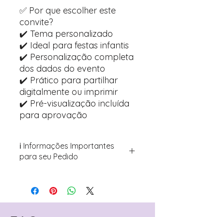
✅ Por que escolher este
convite?
✔️ Tema personalizado
✔️ Ideal para festas infantis
✔️ Personalização completa
dos dados do evento
✔️ Prático para partilhar
digitalmente ou imprimir
✔️ Pré-visualização incluída
para aprovação
ℹ️ Informações Importantes
para seu Pedido
Para personalizar seus artigos:
Avance para a página de checkout
(próximo passo após o carrinho)
Encontre o campo de "Notas do
Pedido"