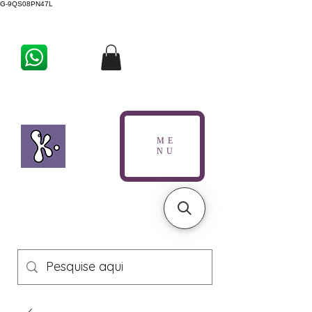
G-9QS08PN47L
ME
NU