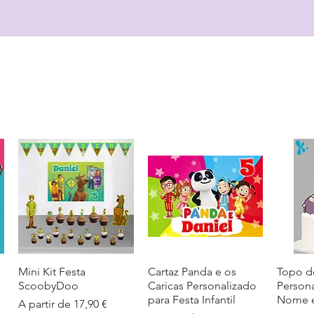
Mini Kit Festa
Visualização rápida
Cartaz Panda e os
Visualização rápida
Topo d
Visua
ScoobyDoo
Caricas Personalizado
Person
para Festa Infantil
Nome e
Preço promocional
A partir de
17,90 €