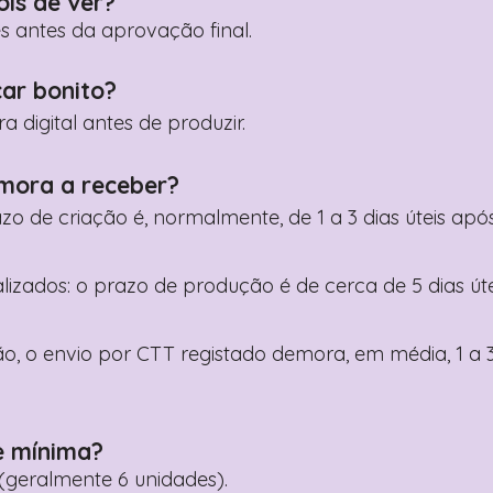
ois de ver?
es antes da aprovação final.
car bonito?
digital antes de produzir.
mora a receber?
razo de criação é, normalmente, de 1 a 3 dias úteis a
nalizados: o prazo de produção é de cerca de 5 dias ú
o, o envio por CTT registado demora, em média, 1 a 3
e mínima?
geralmente 6 unidades).