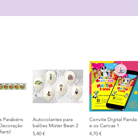
s Parabéns
ação rápida
Autocolantes para
Visualização rápida
Convite Digital Panda
Visualização rápida
 Decoração
balões Mister Bean 2
e os Caricas 1
fantil
Preço
Preço
5,40 €
4,70 €