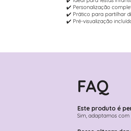
✔️ Ideal para festas infanti
✔️ Personalização comple
✔️ Prático para partilhar 
✔️ Pré-visualização inclu
FAQ
Este produto é pe
Sim, adaptamos com n