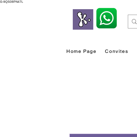
G-9QS08PN47L
Home Page
Convites