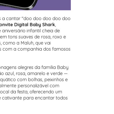
desejados
Prefere fazer seu 
para nos contactar:
s a cantar "doo doo doo doo doo
onvite Digital Baby Shark
,
aniversário infantil cheia de
 em tons suaves de rosa, roxo e
s, como a Maluh, que vai
s com a companhia dos famosos
onagens alegres da família Baby
ão azul, rosa, amarelo e verde —
uático com bolhas, peixinhos e
talmente personalizável com
local da festa, oferecendo um
 e cativante para encantar todos