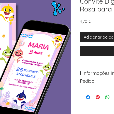
Convite Di
Rosa para F
Preço
4,70 €
Adicionar ao ca
ℹ️ Informações 
Pedido
Para personalizar s
Avance para a pági
após o carrinho)
Encontre o campo d
Adicione ali todos 