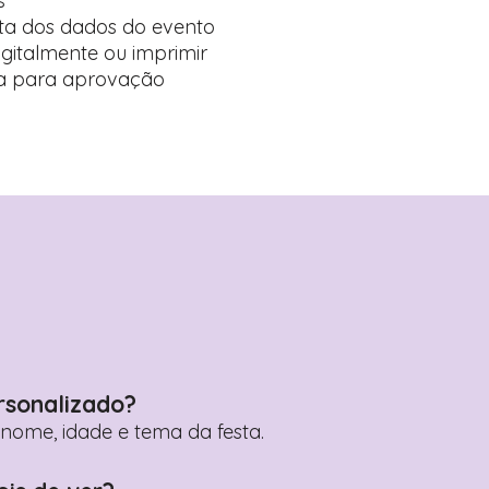
s
ta dos dados do evento
digitalmente ou imprimir
ída para aprovação
rsonalizado?
ome, idade e tema da festa.