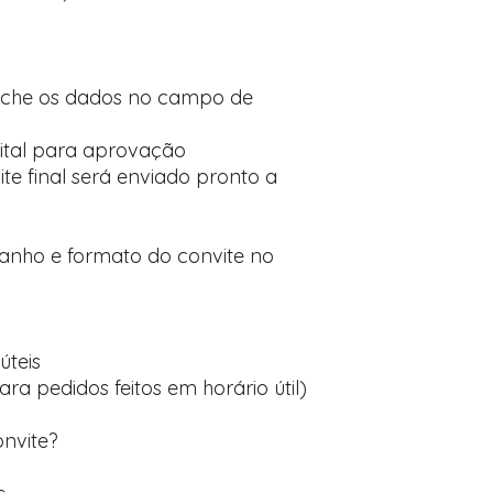
nche os dados no campo de
ital para aprovação
te final será enviado pronto a
manho e formato do convite no
úteis
ara pedidos feitos em horário útil)
onvite?