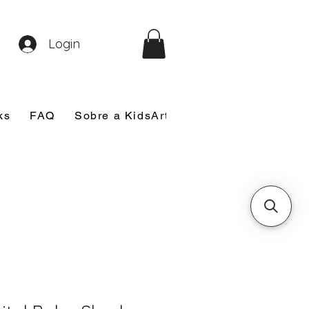
Login
ks
FAQ
Sobre a KidsArt
Sobre Mim
Nosso