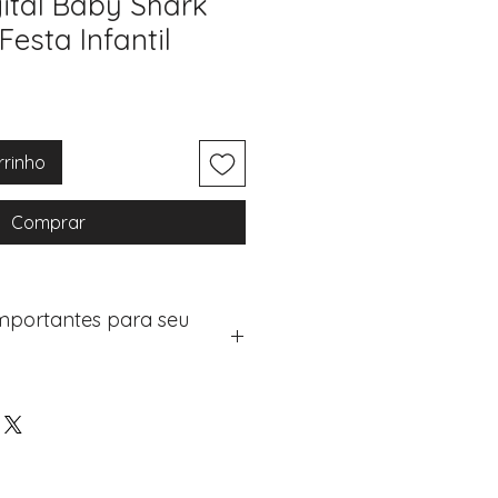
gital Baby Shark
esta Infantil
rrinho
Comprar
Importantes para seu
eus artigos:
na de checkout (próximo passo
e "Notas do Pedido"
os detalhes de personalização