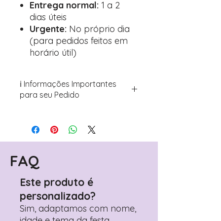
Entrega normal:
1 a 2
dias úteis
Urgente:
No próprio dia
(para pedidos feitos em
horário útil)
ℹ️ Informações Importantes
para seu Pedido
Para personalizar seus artigos:
Avance para a página de checkout
(próximo passo após o carrinho)
Encontre o campo de "Notas do
Pedido"
FAQ
Adicione ali todos os detalhes de
personalização desejados
Este produto é
Prefere fazer seu pedido pelo
personalizado?
WhatsApp?
Clique aqui para nos
contactar: +351 960 119 353
Sim, adaptamos com nome,
idade e tema da festa.