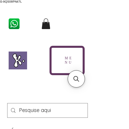
G-9QS08PN47L
ME
NU