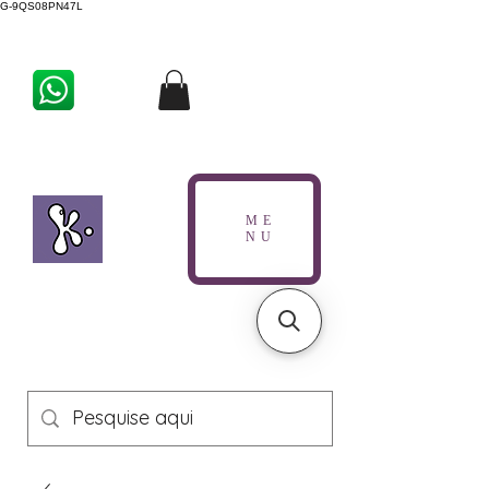
G-9QS08PN47L
ME
NU