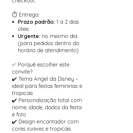
checkout.
⏱️ Entrega:
Prazo padrão:
1 a 2 dias
úteis
Urgente:
no mesmo dia
(para pedidos dentro do
horário de atendimento)
✅ Porquê escolher este
convite?
✔️ Tema Angel da Disney –
ideal para festas femininas e
tropicais
✔️ Personalização total com
nome, idade, dados da festa
e foto
✔️ Design encantador com
cores suaves e tropicais