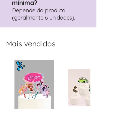
mínima?
Depende do produto
(geralmente 6 unidades).
Mais vendidos
Topo de Bolo
Toppers Recortados
Personalizado Clube
Mister Bean para Festa