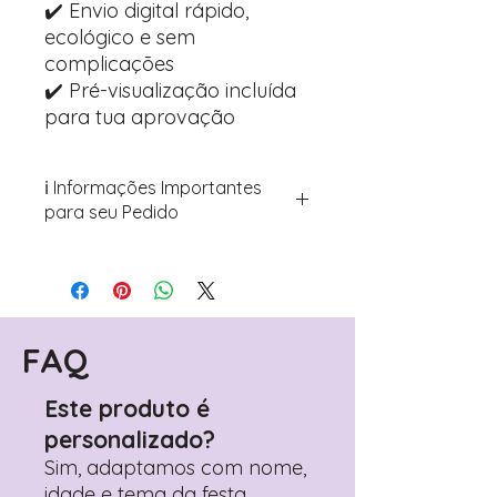
✔️ Envio digital rápido,
ecológico e sem
complicações
✔️ Pré-visualização incluída
para tua aprovação
ℹ️ Informações Importantes
para seu Pedido
Para personalizar seus artigos:
Avance para a página de checkout
(próximo passo após o carrinho)
Encontre o campo de "Notas do
Pedido"
FAQ
Adicione ali todos os detalhes de
personalização desejados
Este produto é
Prefere fazer seu pedido pelo
personalizado?
WhatsApp?
Clique aqui para nos
contactar: +351 960 119 353
Sim, adaptamos com nome,
idade e tema da festa.