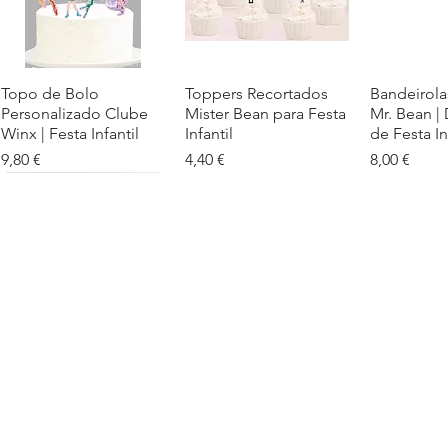
Topo de Bolo
Visualização rápida
Toppers Recortados
Visualização rápida
Bandeirola
Visualiz
Personalizado Clube
Mister Bean para Festa
Mr. Bean |
Winx | Festa Infantil
Infantil
de Festa In
Preço
Preço
Preço
9,80 €
4,40 €
8,00 €
Cartaz Phineas e Ferb
Visualização rápida
Topo de Bolo Phineas
Visualização rápida
Autocolan
Visualiz
Personalizado para
e Ferb Personalizado |
Personaliz
Festa Infantil
Nome e Idade
e os Carica
Copos de 
Preço promocional
Preço
A partir de
3,90 €
9,80 €
Preço