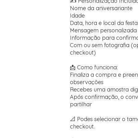
✍️ Personalização Incluída
Nome da aniversariante
Idade
Data, hora e local da festa
Mensagem personalizada 
Informação para confirma
Com ou sem fotografia (op
checkout)
📩 Como funciona:
Finaliza a compra e pree
observações
Recebes uma amostra dig
Após confirmação, o convi
partilhar
📐 Podes selecionar o ta
checkout.