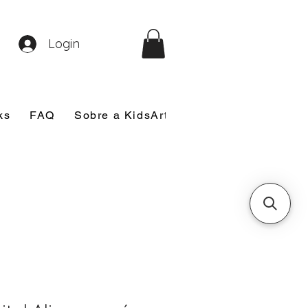
Login
ks
FAQ
Sobre a KidsArt
Sobre Mim
Nosso