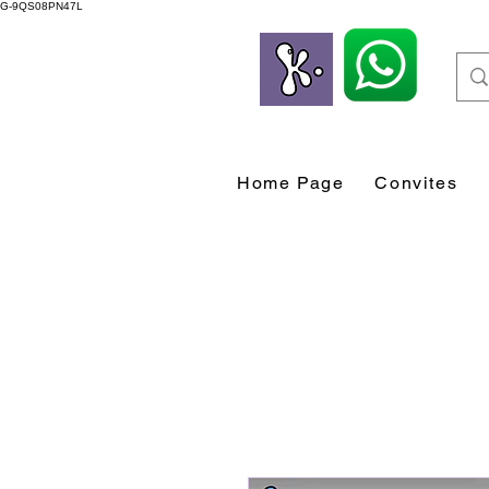
G-9QS08PN47L
Home Page
Convites