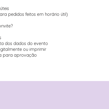
úteis
ara pedidos feitos em horário útil)
onvite?
s
ta dos dados do evento
digitalmente ou imprimir
ída para aprovação