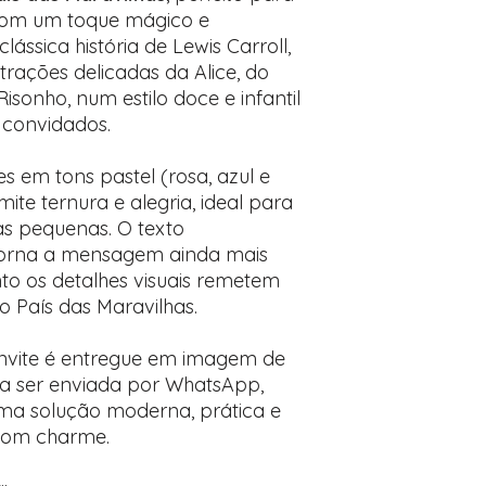
com um toque mágico e
desejados
Prefere fazer seu 
lássica história de Lewis Carroll,
para nos contactar:
strações delicadas da Alice, do
sonho, num estilo doce e infantil
 convidados.
 em tons pastel (rosa, azul e
ite ternura e alegria, ideal para
as pequenas. O texto
torna a mensagem ainda mais
to os detalhes visuais remetem
o País das Maravilhas.
convite é entregue em imagem de
ra ser enviada por WhatsApp,
uma solução moderna, prática e
com charme.