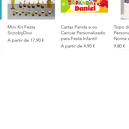
Mini Kit Festa
Visualização rápida
Cartaz Panda e os
Visualização rápida
Topo d
Visua
ScoobyDoo
Caricas Personalizado
Person
para Festa Infantil
Nome e
Preço promocional
A partir de
17,90 €
Preço promocional
Preço
A partir de
4,90 €
9,80 €
Cartaz Infantil
Visualização rápida
Figuras de Mesa
Visualização rápida
Autoco
Visua
Personalizado
Phineas e Ferb –
balões
Barbapapa com Nome
Decoração Criativa e
Preço
5,40 €
Divertida
Preço promocional
A partir de
4,90 €
Preço promocional