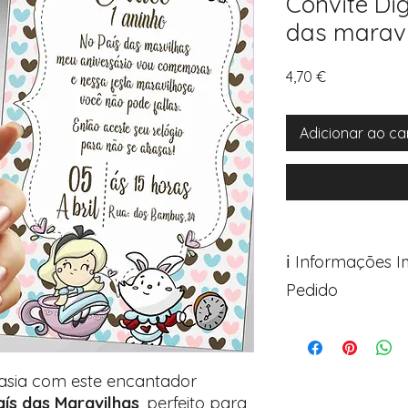
Convite Dig
das maravi
Preço
4,70 €
Adicionar ao ca
ℹ️ Informações 
Pedido
Para personalizar s
Avance para a pági
após o carrinho)
asia com este encantador
Encontre o campo d
aís das Maravilhas
, perfeito para
Adicione ali todos 