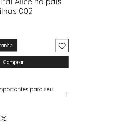
ital Alice no país
lhas 002
rrinho
Comprar
Importantes para seu
eus artigos:
na de checkout (próximo passo
e "Notas do Pedido"
os detalhes de personalização