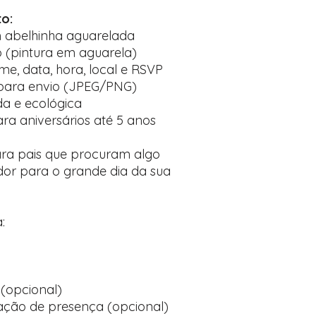
to:
m abelhinha aguarelada
ico (pintura em aguarela)
e, data, hora, local e RSVP
 para envio (JPEG/PNG)
da e ecológica
ara aniversários até 5 anos
ra pais que procuram algo
dor para o grande dia da sua
:
(opcional)
ção de presença (opcional)