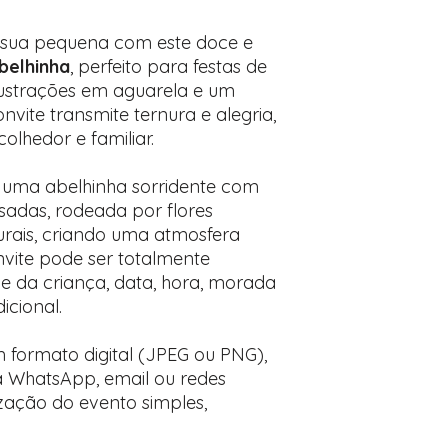
Prefere fazer seu 
para nos contactar:
 sua pequena com este doce e
Abelhinha
, perfeito para festas de
ilustrações em aguarela e um
nvite transmite ternura e alegria,
olhedor e familiar.
 uma abelhinha sorridente com
sadas, rodeada por flores
urais, criando uma atmosfera
nvite pode ser totalmente
 da criança, data, hora, morada
cional.
m formato digital (JPEG ou PNG),
ia WhatsApp, email ou redes
ização do evento simples,