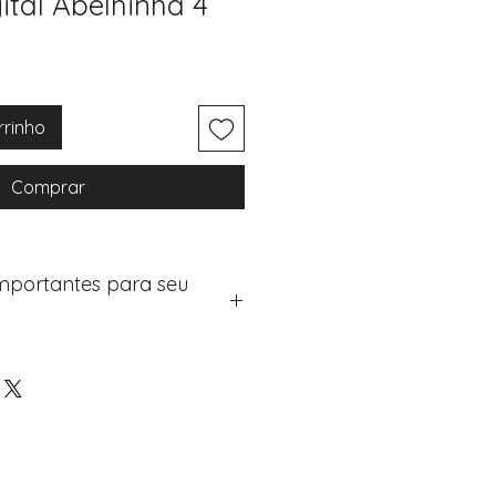
ital Abelhinha 4
rrinho
Comprar
Importantes para seu
eus artigos:
na de checkout (próximo passo
e "Notas do Pedido"
os detalhes de personalização