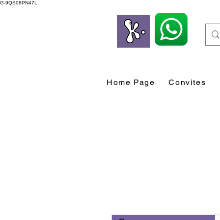
G-9QS08PN47L
Home Page
Convites