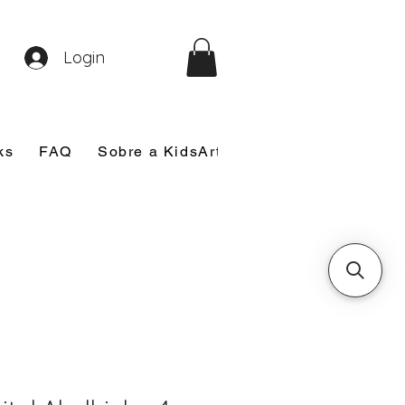
Login
ks
FAQ
Sobre a KidsArt
Sobre Mim
Nosso