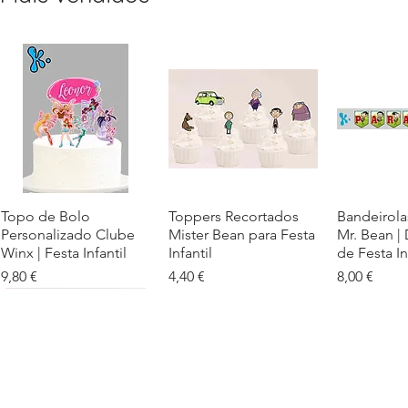
Topo de Bolo
Visualização rápida
Toppers Recortados
Visualização rápida
Bandeirola
Visualiz
Personalizado Clube
Mister Bean para Festa
Mr. Bean |
Winx | Festa Infantil
Infantil
de Festa In
Preço
Preço
Preço
9,80 €
4,40 €
8,00 €