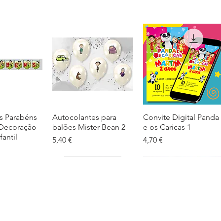
s Parabéns
ação rápida
Autocolantes para
Visualização rápida
Convite Digital Panda
Visualização rápida
 Decoração
balões Mister Bean 2
e os Caricas 1
fantil
Preço
Preço
5,40 €
4,70 €