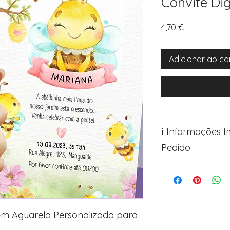
Convite Dig
Preço
4,70 €
Adicionar ao ca
ℹ️ Informações 
Pedido
Para personalizar s
Avance para a pági
após o carrinho)
Encontre o campo d
Adicione ali todos 
 em Aguarela Personalizado para
desejados