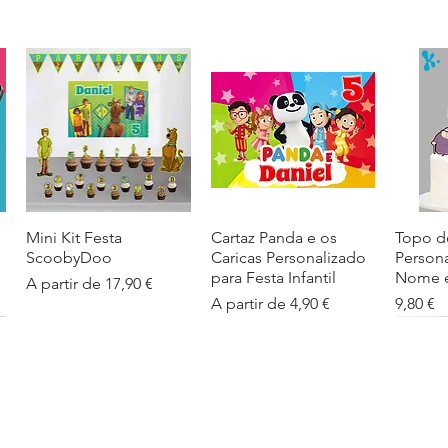
Mini Kit Festa
Visualização rápida
Cartaz Panda e os
Visualização rápida
Topo d
Visua
ScoobyDoo
Caricas Personalizado
Person
para Festa Infantil
Nome e
Preço promocional
A partir de
17,90 €
Preço promocional
Preço
A partir de
4,90 €
9,80 €