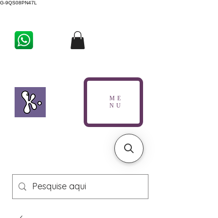
G-9QS08PN47L
ME
NU