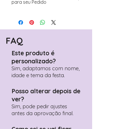
para seu Pedido
Para personalizar seus artigos:
Avance para a página de checkout
(próximo passo após o carrinho)
Encontre o campo de "Notas do
Pedido"
FAQ
Adicione ali todos os detalhes de
personalização desejados
Este produto é
Prefere fazer seu pedido pelo
personalizado?
WhatsApp?
Clique aqui para nos
contactar: +351 960 119 353
Sim, adaptamos com nome,
idade e tema da festa.
Posso alterar depois de
ver?
Sim, pode pedir ajustes
antes da aprovação final.