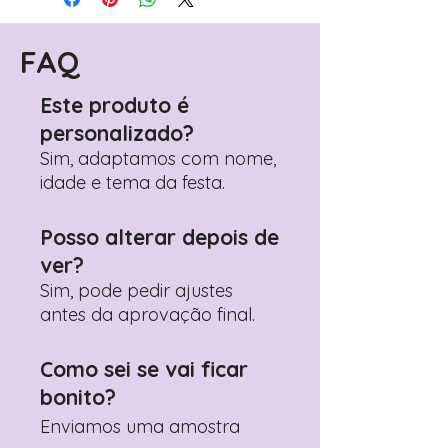
(próximo passo após o carrinho)
Encontre o campo de "Notas do
Pedido"
FAQ
Adicione ali todos os detalhes de
personalização desejados
Este produto é
Prefere fazer seu pedido pelo
personalizado?
WhatsApp?
Clique aqui para nos
contactar: +351 960 119 353
Sim, adaptamos com nome,
idade e tema da festa.
Posso alterar depois de
ver?
Sim, pode pedir ajustes
antes da aprovação final.
Como sei se vai ficar
bonito?
Enviamos uma amostra