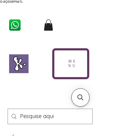
G-9QS08PN47L
ME
NU