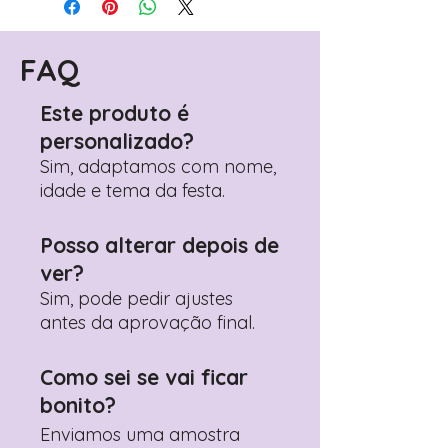
(próximo passo após o carrinho)
Encontre o campo de "Notas do
Pedido"
FAQ
Adicione ali todos os detalhes de
personalização desejados
Este produto é
Prefere fazer seu pedido pelo
personalizado?
WhatsApp?
Clique aqui para nos
contactar: +351 960 119 353
Sim, adaptamos com nome,
idade e tema da festa.
Posso alterar depois de
ver?
Sim, pode pedir ajustes
antes da aprovação final.
Como sei se vai ficar
bonito?
Enviamos uma amostra