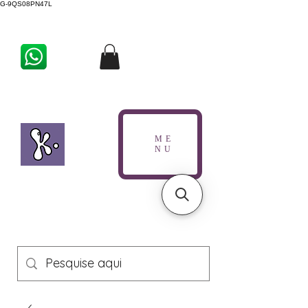
G-9QS08PN47L
ME
NU