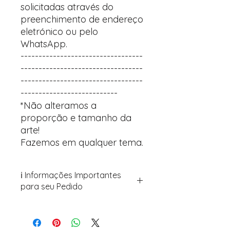
solicitadas através do
preenchimento de endereço
eletrónico ou pelo
WhatsApp.
----------------------------------
----------------------------------
----------------------------------
---------------------------
*Não alteramos a
proporção e tamanho da
arte!
Fazemos em qualquer tema.
ℹ️ Informações Importantes
para seu Pedido
Para personalizar seus artigos:
Avance para a página de checkout
(próximo passo após o carrinho)