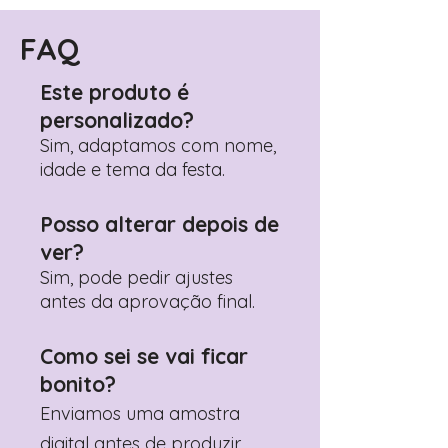
Encontre o campo de "Notas do
Pedido"
FAQ
Adicione ali todos os detalhes de
personalização desejados
Este produto é
Prefere fazer seu pedido pelo
personalizado?
WhatsApp?
Clique aqui para nos
contactar: +351 960 119 353
Sim, adaptamos com nome,
idade e tema da festa.
Posso alterar depois de
ver?
Sim, pode pedir ajustes
antes da aprovação final.
Como sei se vai ficar
bonito?
Enviamos uma amostra
digital antes de produzir.