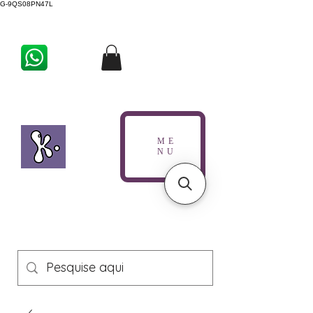
G-9QS08PN47L
ME
NU