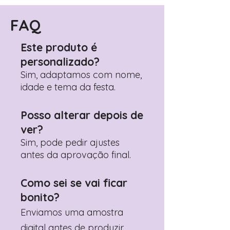
Encontre o campo de "Notas do
Pedido"
FAQ
Adicione ali todos os detalhes de
personalização desejados
Este produto é
Prefere fazer seu pedido pelo
personalizado?
WhatsApp?
Clique aqui para nos
contactar: +351 960 119 353
Sim, adaptamos com nome,
idade e tema da festa.
Posso alterar depois de
ver?
Sim, pode pedir ajustes
antes da aprovação final.
Como sei se vai ficar
bonito?
Enviamos uma amostra
digital antes de produzir.