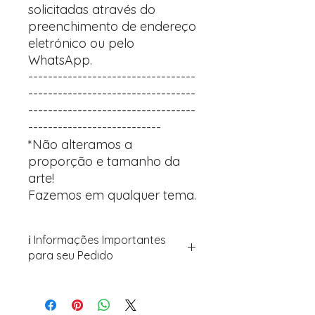
solicitadas através do
preenchimento de endereço
eletrónico ou pelo
WhatsApp.
----------------------------------
----------------------------------
----------------------------------
---------------------------
*Não alteramos a
proporção e tamanho da
arte!
Fazemos em qualquer tema.
ℹ️ Informações Importantes
para seu Pedido
Para personalizar seus artigos:
Avance para a página de checkout
(próximo passo após o carrinho)