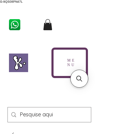
G-9QS08PN47L
ME
NU