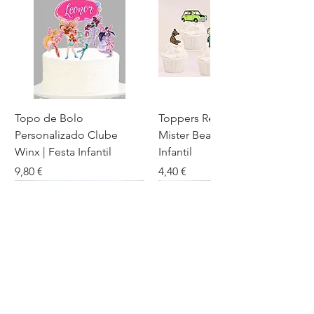
Topo de Bolo
Toppers Recortados
Personalizado Clube
Mister Bean para Festa
Winx | Festa Infantil
Infantil
Preço
Preço
9,80 €
4,40 €