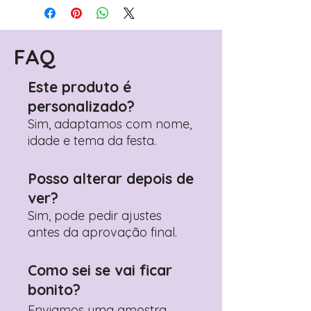
Avance para a página de checkout
(próximo passo após o carrinho)
Encontre o campo de "Notas do
Pedido"
FAQ
Adicione ali todos os detalhes de
personalização desejados
Este produto é
Prefere fazer seu pedido pelo
personalizado?
WhatsApp?
Clique aqui para nos
contactar: +351 960 119 353
Sim, adaptamos com nome,
idade e tema da festa.
Posso alterar depois de
ver?
Sim, pode pedir ajustes
antes da aprovação final.
Como sei se vai ficar
bonito?
Enviamos uma amostra