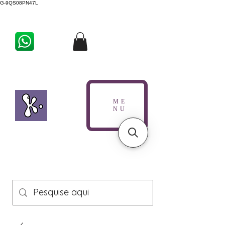
G-9QS08PN47L
ME
NU