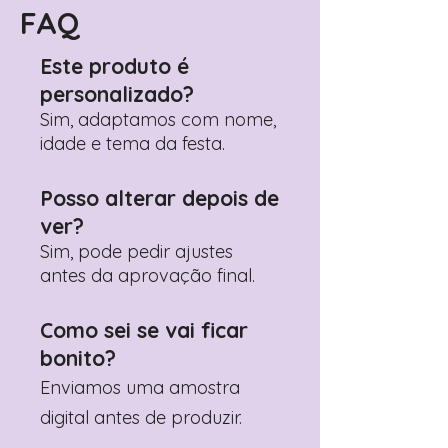
Pedido"
FAQ
Adicione ali todos os detalhes de
personalização desejados
Este produto é
Prefere fazer seu pedido pelo
personalizado?
WhatsApp?
Clique aqui para nos
contactar: +351 960 119 353
Sim, adaptamos com nome,
idade e tema da festa.
Posso alterar depois de
ver?
Sim, pode pedir ajustes
antes da aprovação final.
Como sei se vai ficar
bonito?
Enviamos uma amostra
digital antes de produzir.