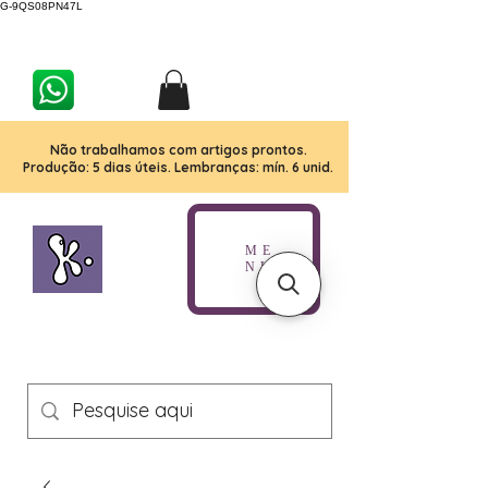
G-9QS08PN47L
Não trabalhamos com artigos prontos.
Produção: 5 dias úteis. Lembranças: mín. 6 unid.
ME
NU