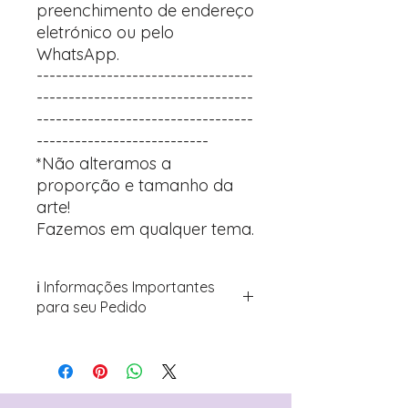
preenchimento de endereço
eletrónico ou pelo
WhatsApp.
----------------------------------
----------------------------------
----------------------------------
---------------------------
*Não alteramos a
proporção e tamanho da
arte!
Fazemos em qualquer tema.
ℹ️ Informações Importantes
para seu Pedido
Para personalizar seus artigos:
Avance para a página de checkout
(próximo passo após o carrinho)
Encontre o campo de "Notas do