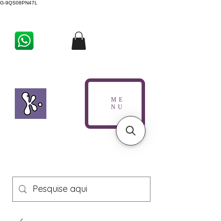
G-9QS08PN47L
ME
NU