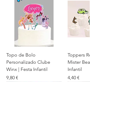
Topo de Bolo
Toppers Recortados
Personalizado Clube
Mister Bean para Festa
Winx | Festa Infantil
Infantil
Preço
Preço
9,80 €
4,40 €