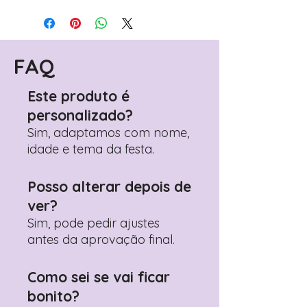
Para personalizar seus artigos:
Avance para a página de checkout
(próximo passo após o carrinho)
Encontre o campo de "Notas do
Pedido"
FAQ
Adicione ali todos os detalhes de
personalização desejados
Este produto é
Prefere fazer seu pedido pelo
personalizado?
WhatsApp?
Clique aqui para nos
contactar: +351 960 119 353
Sim, adaptamos com nome,
idade e tema da festa.
Posso alterar depois de
ver?
Sim, pode pedir ajustes
antes da aprovação final.
Como sei se vai ficar
bonito?