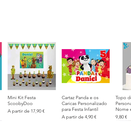
Mini Kit Festa
Visualização rápida
Cartaz Panda e os
Visualização rápida
Topo d
Visua
ScoobyDoo
Caricas Personalizado
Person
para Festa Infantil
Nome e
Preço promocional
A partir de
17,90 €
Preço promocional
Preço
A partir de
4,90 €
9,80 €