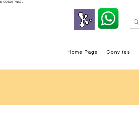
G-9QS08PN47L
Home Page
Convites