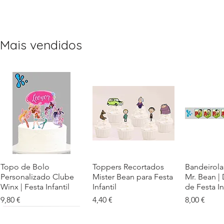
Mais vendidos
Topo de Bolo
Visualização rápida
Toppers Recortados
Visualização rápida
Bandeirola
Visualiz
Personalizado Clube
Mister Bean para Festa
Mr. Bean |
Winx | Festa Infantil
Infantil
de Festa In
Preço
Preço
Preço
9,80 €
4,40 €
8,00 €