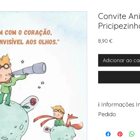
Convite A
Pricipezinh
Preço
8,90 €
Adicionar ao ca
ℹ️ Informações 
Pedido
Para personalizar s
Avance para a pági