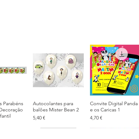
s Parabéns
ação rápida
Autocolantes para
Visualização rápida
Convite Digital Panda
Visualização rápida
 Decoração
balões Mister Bean 2
e os Caricas 1
fantil
Preço
Preço
5,40 €
4,70 €