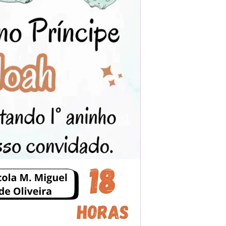
após o carrinho)
Encontre o campo d
Adicione ali todos 
desejados
Prefere fazer seu 
para nos contactar: