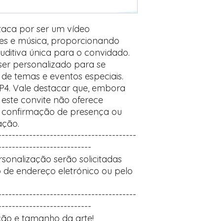
taca por ser um vídeo
es e música, proporcionando
uditiva única para o convidado.
 ser personalizado para se
de temas e eventos especiais.
P4. Vale destacar que, embora
 este convite não oferece
o confirmação de presença ou
ação.
----------------------------------------
---------------------------
sonalização serão solicitadas
 de endereço eletrónico ou pelo
----------------------------------------
---------------------------
ão e tamanho da arte!