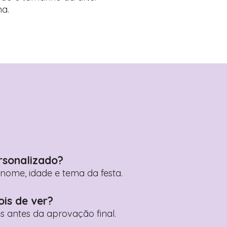
a.
rsonalizado?
ome, idade e tema da festa.
ois de ver?
es antes da aprovação final.