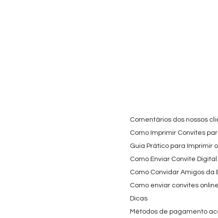
Cartaz Phineas e Ferb
Visualização rápida
Topo de Bolo Phineas
Visualização rápida
Autocolan
Visualiz
Personalizado para
e Ferb Personalizado |
Personaliz
Festa Infantil
Nome e Idade
e os Carica
Copos de 
Preço promocional
Preço
A partir de
3,90 €
9,80 €
Preço
4,40 €
Comentários dos nossos cli
Como Imprimir Convites para
Guia Prático para Imprimir 
Como Enviar Convite Digital
Como Convidar Amigos da Es
Como enviar convites onlin
Dicas
Métodos de pagamento ac