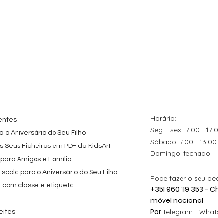
tes
ação rápida
Topo de Bolo
Visualização rápida
Kit de Festa Só Um
Visualização rápida
ados Panda
Octonautas
Bolinho 1 Lego
s para
Personalizado com
Friends
Festa
Nome
Preço promocional
A partir de
29,00 €
Preço
9,80 €
Horário:
entes
Seg. - sex.: 7:00 - 17:
 o Aniversário do Seu Filho
​​Sábado: 7:00 - 13:00
os Seus Ficheiros em PDF da KidsArt
​Domingo: fechado
 para Amigos e Família
cola para o Aniversário do Seu Filho
Pode fazer o seu pe
e com classe e etiqueta
+351 960 119 353 -
móvel nacional
Por
Telegram -
Whats
eites