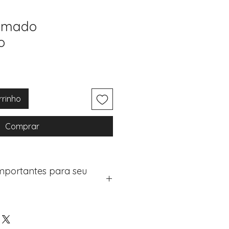
nimado
o
rrinho
Comprar
Importantes para seu
eus artigos:
na de checkout (próximo passo