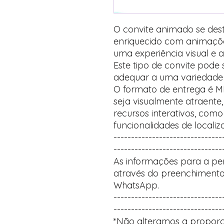
O convite animado se des
enriquecido com animaçõ
uma experiência visual e a
Este tipo de convite pode
adequar a uma variedade 
O formato de entrega é M
seja visualmente atraente,
recursos interativos, com
funcionalidades de localiz
-------------------------------
-------------------------------
As informações para a per
através do preenchimento
WhatsApp.
-------------------------------
-------------------------------
*Não alteramos a proporç