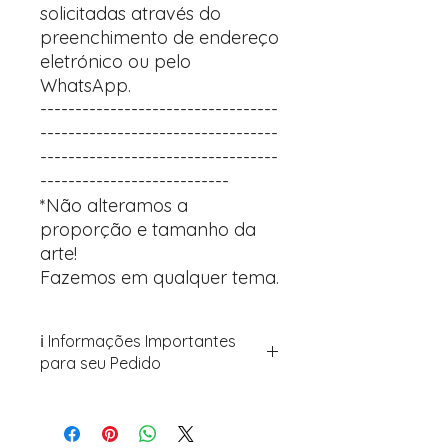
solicitadas através do
preenchimento de endereço
eletrónico ou pelo
WhatsApp.
----------------------------------
----------------------------------
----------------------------------
---------------------------
*Não alteramos a
proporção e tamanho da
arte!
Fazemos em qualquer tema.
ℹ️ Informações Importantes
para seu Pedido
Para personalizar seus artigos:
Avance para a página de checkout
(próximo passo após o carrinho)