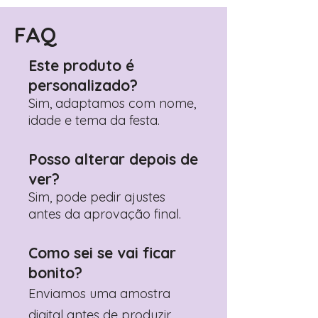
Encontre o campo de "Notas do
Pedido"
FAQ
Adicione ali todos os detalhes de
personalização desejados
Este produto é
Prefere fazer seu pedido pelo
personalizado?
WhatsApp?
Clique aqui para nos
contactar: +351 960 119 353
Sim, adaptamos com nome,
idade e tema da festa.
Posso alterar depois de
ver?
Sim, pode pedir ajustes
antes da aprovação final.
Como sei se vai ficar
bonito?
Enviamos uma amostra
digital antes de produzir.