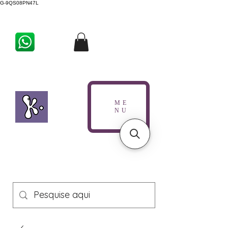
G-9QS08PN47L
ME
NU