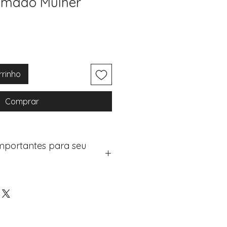
imado Mulher
rrinho
Comprar
Importantes para seu
eus artigos:
na de checkout (próximo passo
e "Notas do Pedido"
os detalhes de personalização