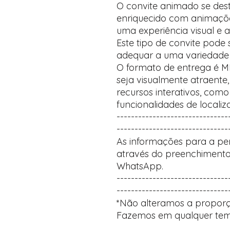
O convite animado se des
enriquecido com animaçõ
uma experiência visual e a
Este tipo de convite pode
adequar a uma variedade 
O formato de entrega é M
seja visualmente atraente,
recursos interativos, com
funcionalidades de localiz
-------------------------------
-------------------------------
As informações para a per
através do preenchimento
WhatsApp.
-------------------------------
-------------------------------
*Não alteramos a proporç
Fazemos em qualquer tem