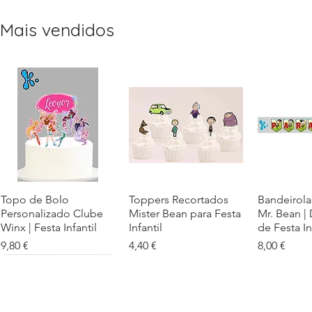
Mais vendidos
Topo de Bolo
Visualização rápida
Toppers Recortados
Visualização rápida
Bandeirola
Visualiz
Personalizado Clube
Mister Bean para Festa
Mr. Bean |
Winx | Festa Infantil
Infantil
de Festa In
Preço
Preço
Preço
9,80 €
4,40 €
8,00 €