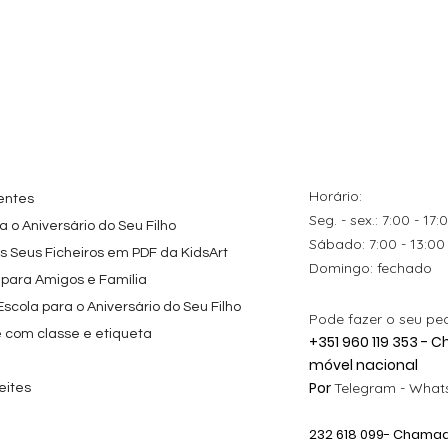
tes
ação rápida
Topo de Bolo
Visualização rápida
Kit de Festa Só Um
Visualização rápida
ados Panda
Octonautas
Bolinho 1 Lego
s para
Personalizado com
Friends
Festa
Nome
Preço promocional
A partir de
29,00 €
Preço
9,80 €
Horário:
entes
Seg. - sex.: 7:00 - 17:
 o Aniversário do Seu Filho
​​Sábado: 7:00 - 13:00
os Seus Ficheiros em PDF da KidsArt
​Domingo: fechado
 para Amigos e Família
cola para o Aniversário do Seu Filho
Pode fazer o seu pe
e com classe e etiqueta
+351 960 119 353 -
móvel nacional
Por
Telegram -
Whats
eites
232 618
099
- Chamada