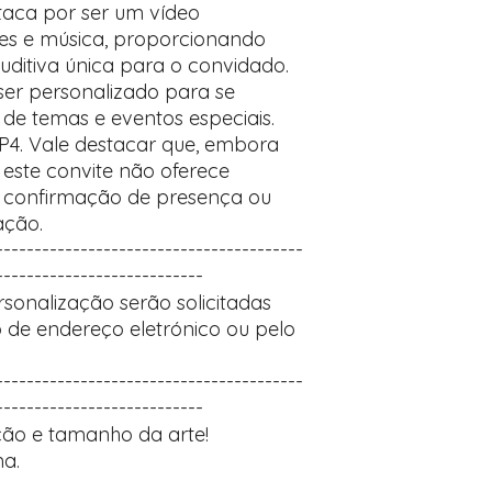
taca por ser um vídeo
es e música, proporcionando
uditiva única para o convidado.
 ser personalizado para se
de temas e eventos especiais.
P4. Vale destacar que, embora
 este convite não oferece
o confirmação de presença ou
ação.
----------------------------------------
---------------------------
sonalização serão solicitadas
 de endereço eletrónico ou pelo
----------------------------------------
---------------------------
ão e tamanho da arte!
a.