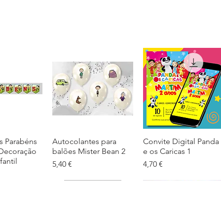
s Parabéns
ação rápida
Autocolantes para
Visualização rápida
Convite Digital Panda
Visualização rápida
 Decoração
balões Mister Bean 2
e os Caricas 1
fantil
Preço
Preço
5,40 €
4,70 €