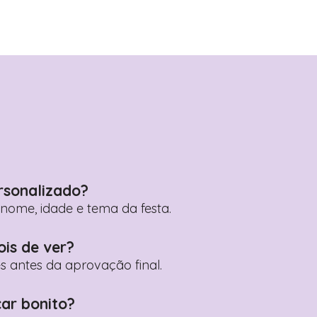
rsonalizado?
ome, idade e tema da festa.
ois de ver?
es antes da aprovação final.
car bonito?