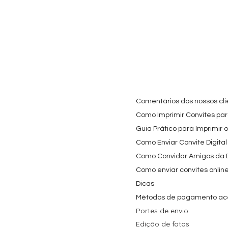
Cartaz Phineas e Ferb
Visualização rápida
Topo de Bolo Phineas
Visualização rápida
Autocolan
Visualiz
Personalizado para
e Ferb Personalizado |
Personaliz
Festa Infantil
Nome e Idade
e os Carica
Copos de 
Preço promocional
Preço
A partir de
3,90 €
9,80 €
Preço
4,40 €
Comentários dos nossos cli
Como Imprimir Convites para
Guia Prático para Imprimir 
Como Enviar Convite Digital
Como Convidar Amigos da Es
Como enviar convites onlin
Dicas
Métodos de pagamento ac
Portes de envio
Edição de fotos