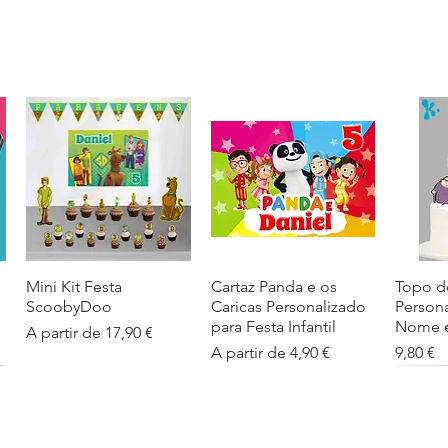
Mini Kit Festa
Visualização rápida
Cartaz Panda e os
Visualização rápida
Topo d
Visua
ScoobyDoo
Caricas Personalizado
Person
para Festa Infantil
Nome e
Preço promocional
A partir de
17,90 €
Preço promocional
Preço
A partir de
4,90 €
9,80 €