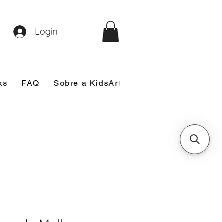
Login
ks
FAQ
Sobre a KidsArt
Sobre Mim
Nosso