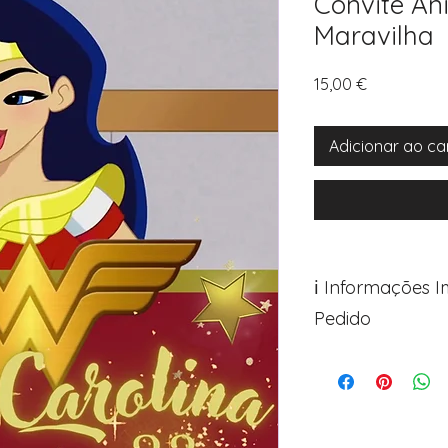
Convite An
Maravilha
Preço
15,00 €
Adicionar ao ca
ℹ️ Informações 
Pedido
Para personalizar s
Avance para a pági
após o carrinho)
Encontre o campo d
Adicione ali todos 