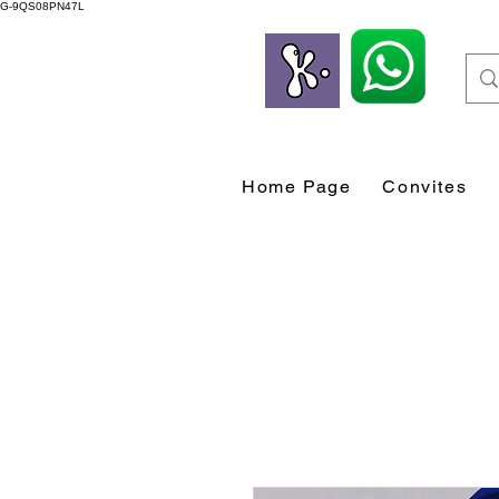
G-9QS08PN47L
Home Page
Convites