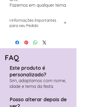
Fazemos em qualquer tema.
ℹ️ Informações Importantes
para seu Pedido
Para personalizar seus artigos:
Avance para a página de checkout
(próximo passo após o carrinho)
Encontre o campo de "Notas do
Pedido"
FAQ
Adicione ali todos os detalhes de
personalização desejados
Este produto é
Prefere fazer seu pedido pelo
personalizado?
WhatsApp?
Clique aqui para nos
contactar: +351 960 119 353
Sim, adaptamos com nome,
idade e tema da festa.
Posso alterar depois de
ver?