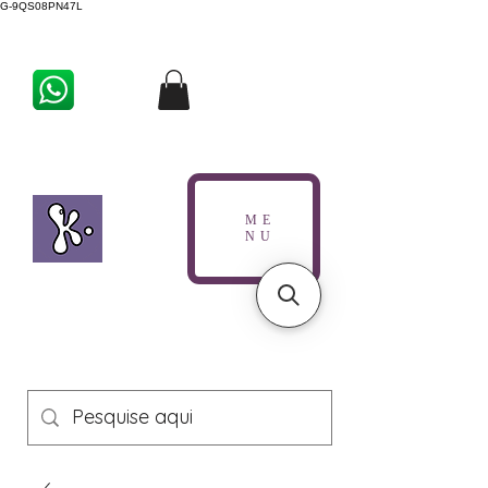
G-9QS08PN47L
ME
NU