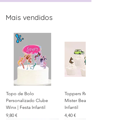
Mais vendidos
Topo de Bolo
Toppers Recortados
Personalizado Clube
Mister Bean para Festa
Winx | Festa Infantil
Infantil
Preço
Preço
9,80 €
4,40 €