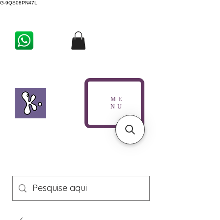
G-9QS08PN47L
ME
NU