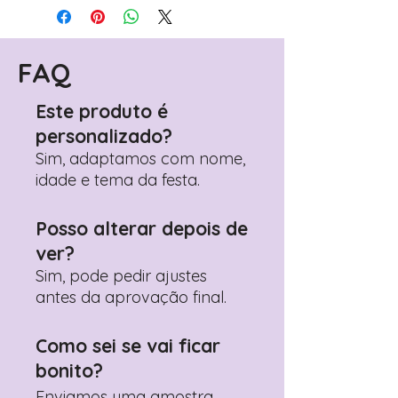
Avance para a página de checkout
(próximo passo após o carrinho)
Encontre o campo de "Notas do
Pedido"
FAQ
Adicione ali todos os detalhes de
personalização desejados
Este produto é
Prefere fazer seu pedido pelo
personalizado?
WhatsApp?
Clique aqui para nos
contactar: +351 960 119 353
Sim, adaptamos com nome,
idade e tema da festa.
Posso alterar depois de
ver?
Sim, pode pedir ajustes
antes da aprovação final.
Como sei se vai ficar
bonito?
Enviamos uma amostra