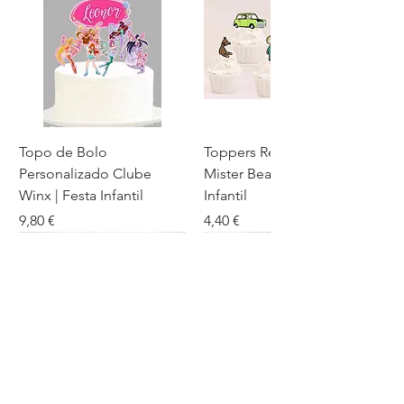
Topo de Bolo
Toppers Recortados
Personalizado Clube
Mister Bean para Festa
Winx | Festa Infantil
Infantil
Preço
Preço
9,80 €
4,40 €