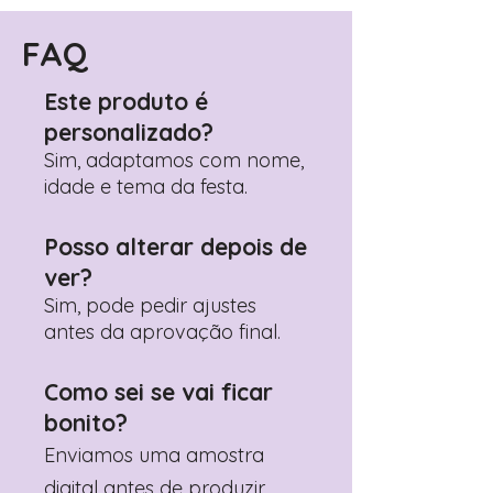
Encontre o campo de "Notas do
Pedido"
FAQ
Adicione ali todos os detalhes de
personalização desejados
Este produto é
Prefere fazer seu pedido pelo
personalizado?
WhatsApp?
Clique aqui para nos
contactar: +351 960 119 353
Sim, adaptamos com nome,
idade e tema da festa.
Posso alterar depois de
ver?
Sim, pode pedir ajustes
antes da aprovação final.
Como sei se vai ficar
bonito?
Enviamos uma amostra
digital antes de produzir.