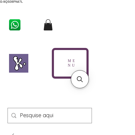
G-9QS08PN47L
ME
NU