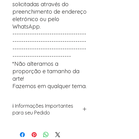
solicitadas através do
preenchimento de endereço
eletrónico ou pelo
WhatsApp.
----------------------------------
----------------------------------
----------------------------------
---------------------------
*Não alteramos a
proporção e tamanho da
arte!
Fazemos em qualquer tema.
ℹ️ Informações Importantes
para seu Pedido
Para personalizar seus artigos:
Avance para a página de checkout
(próximo passo após o carrinho)