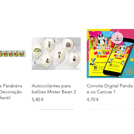
s Parabéns
ação rápida
Autocolantes para
Visualização rápida
Convite Digital Panda
Visualização rápida
 Decoração
balões Mister Bean 2
e os Caricas 1
fantil
Preço
Preço
5,40 €
4,70 €