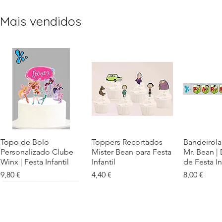
Mais vendidos
Topo de Bolo
Visualização rápida
Toppers Recortados
Visualização rápida
Bandeirola
Visualiz
Personalizado Clube
Mister Bean para Festa
Mr. Bean |
Winx | Festa Infantil
Infantil
de Festa In
Preço
Preço
Preço
9,80 €
4,40 €
8,00 €