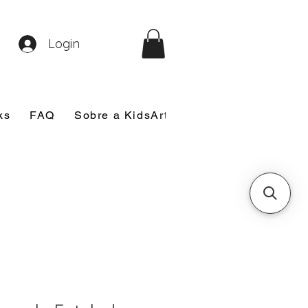
Login
ks
FAQ
Sobre a KidsArt
Sobre Mim
Nosso