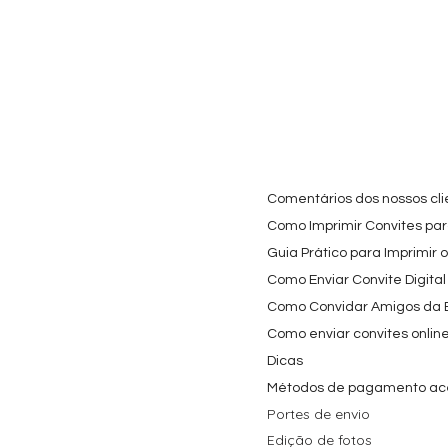
Cartaz Phineas e Ferb
Visualização rápida
Topo de Bolo Phineas
Visualização rápida
Autocolan
Visualiz
Personalizado para
e Ferb Personalizado |
Personaliz
Festa Infantil
Nome e Idade
e os Carica
Copos de 
Preço promocional
Preço
A partir de
3,90 €
9,80 €
Preço
4,40 €
Comentários dos nossos cli
Como Imprimir Convites para
Guia Prático para Imprimir 
Como Enviar Convite Digital
Como Convidar Amigos da Es
Como enviar convites onlin
Dicas
Métodos de pagamento ac
Portes de envio
Edição de fotos