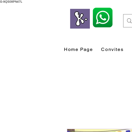
G-9QS08PN47L
Home Page
Convites