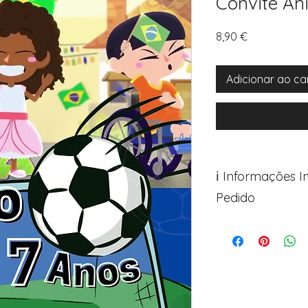
Convite An
Preço
8,90 €
Adicionar ao ca
ℹ️ Informações 
Pedido
Para personalizar s
Avance para a pági
após o carrinho)
Encontre o campo d
Adicione ali todos 
desejados