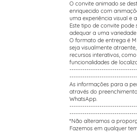
O convite animado se des
enriquecido com animaçõ
uma experiência visual e a
Este tipo de convite pode
adequar a uma variedade 
O formato de entrega é M
seja visualmente atraente,
recursos interativos, com
funcionalidades de localiz
-------------------------------
-------------------------------
As informações para a per
através do preenchimento
WhatsApp.
-------------------------------
-------------------------------
*Não alteramos a proporç
Fazemos em qualquer tem