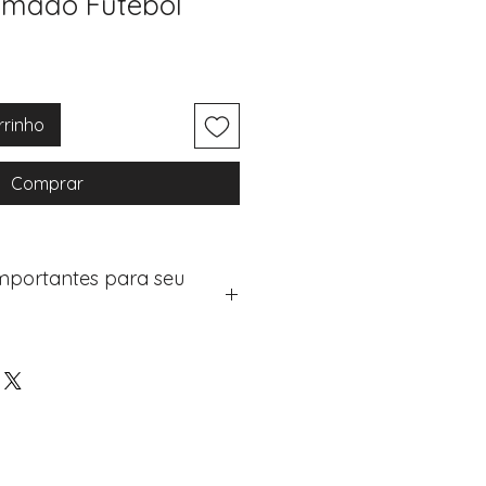
imado Futebol
rrinho
Comprar
Importantes para seu
eus artigos:
na de checkout (próximo passo
e "Notas do Pedido"
os detalhes de personalização