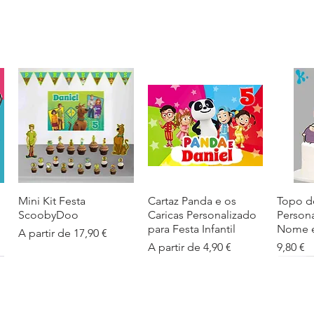
Mini Kit Festa
Visualização rápida
Cartaz Panda e os
Visualização rápida
Topo d
Visua
ScoobyDoo
Caricas Personalizado
Person
para Festa Infantil
Nome e
Preço promocional
A partir de
17,90 €
Preço promocional
Preço
A partir de
4,90 €
9,80 €