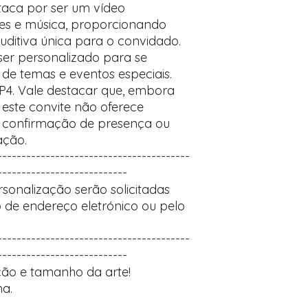
taca por ser um vídeo
es e música, proporcionando
uditiva única para o convidado.
 ser personalizado para se
de temas e eventos especiais.
P4. Vale destacar que, embora
 este convite não oferece
o confirmação de presença ou
ação.
----------------------------------------
---------------------------
sonalização serão solicitadas
 de endereço eletrónico ou pelo
----------------------------------------
---------------------------
ão e tamanho da arte!
a.