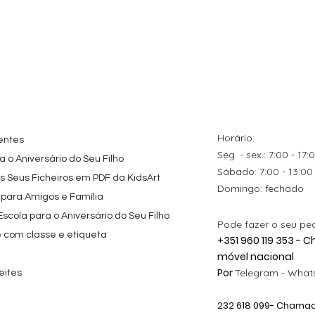
tes
ação rápida
Topo de Bolo
Visualização rápida
Kit de Festa Só Um
Visualização rápida
ados Panda
Octonautas
Bolinho 1 Lego
s para
Personalizado com
Friends
Festa
Nome
Preço promocional
A partir de
29,00 €
Preço
9,80 €
Horário:
entes
Seg. - sex.: 7:00 - 17:
 o Aniversário do Seu Filho
​​Sábado: 7:00 - 13:00
os Seus Ficheiros em PDF da KidsArt
​Domingo: fechado
 para Amigos e Família
cola para o Aniversário do Seu Filho
Pode fazer o seu pe
e com classe e etiqueta
+351 960 119 353 -
móvel nacional
Por
Telegram -
Whats
eites
232 618
099
- Chamada