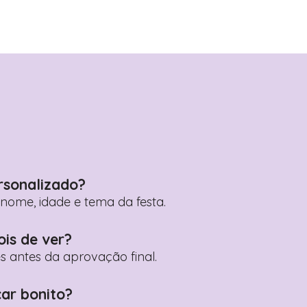
rsonalizado?
ome, idade e tema da festa.
ois de ver?
es antes da aprovação final.
car bonito?