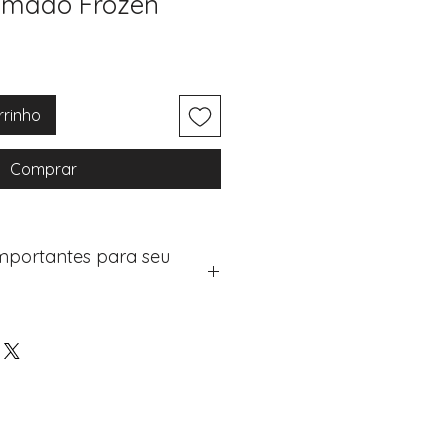
imado Frozen
rrinho
Comprar
Importantes para seu
eus artigos:
na de checkout (próximo passo
e "Notas do Pedido"
os detalhes de personalização