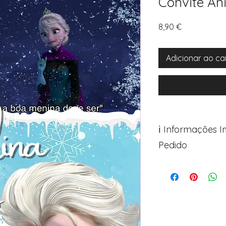
Convite An
Preço
8,90 €
Adicionar ao ca
ℹ️ Informações 
Pedido
Para personalizar s
Avance para a pági
após o carrinho)
Encontre o campo d
Adicione ali todos 
desejados