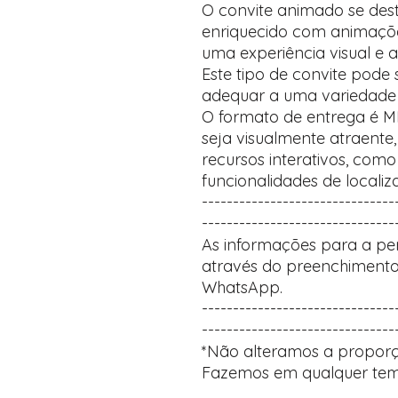
O convite animado se des
enriquecido com animaçõ
uma experiência visual e a
Este tipo de convite pode
adequar a uma variedade 
O formato de entrega é M
seja visualmente atraente,
recursos interativos, com
funcionalidades de localiz
-------------------------------
-------------------------------
As informações para a per
através do preenchimento
WhatsApp.
-------------------------------
-------------------------------
*Não alteramos a proporç
Fazemos em qualquer tem