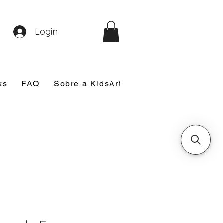
Login
ks
FAQ
Sobre a KidsArt
Sobre Mim
Nosso