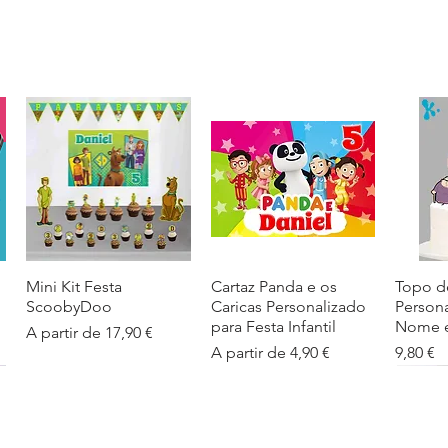
Mini Kit Festa
Visualização rápida
Cartaz Panda e os
Visualização rápida
Topo d
Visua
ScoobyDoo
Caricas Personalizado
Person
para Festa Infantil
Nome e
Preço promocional
A partir de
17,90 €
Preço promocional
Preço
A partir de
4,90 €
9,80 €