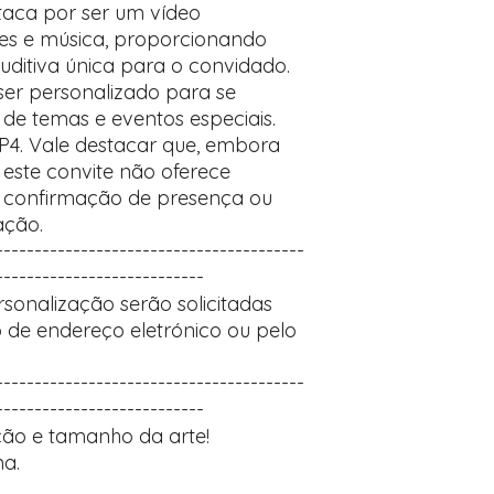
taca por ser um vídeo
es e música, proporcionando
uditiva única para o convidado.
 ser personalizado para se
de temas e eventos especiais.
P4. Vale destacar que, embora
 este convite não oferece
o confirmação de presença ou
ação.
----------------------------------------
---------------------------
sonalização serão solicitadas
 de endereço eletrónico ou pelo
----------------------------------------
---------------------------
ão e tamanho da arte!
a.