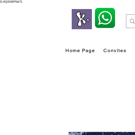
G-9QS08PN47L
Home Page
Convites