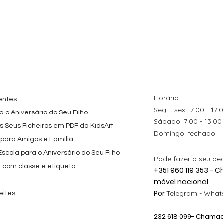
tes
ação rápida
Topo de Bolo
Visualização rápida
Kit de Festa Só Um
Visualização rápida
ados Panda
Octonautas
Bolinho 1 Lego
s para
Personalizado com
Friends
Festa
Nome
Preço promocional
A partir de
29,00 €
Preço
9,80 €
Horário:
entes
Seg. - sex.: 7:00 - 17:
 o Aniversário do Seu Filho
​​Sábado: 7:00 - 13:00
os Seus Ficheiros em PDF da KidsArt
​Domingo: fechado
 para Amigos e Família
cola para o Aniversário do Seu Filho
Pode fazer o seu pe
e com classe e etiqueta
+351 960 119 353 -
móvel nacional
Por
Telegram -
Whats
eites
232 618
099
- Chamada