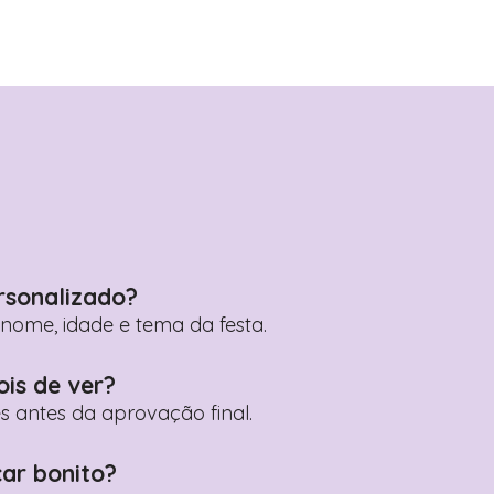
rsonalizado?
ome, idade e tema da festa.
ois de ver?
es antes da aprovação final.
car bonito?