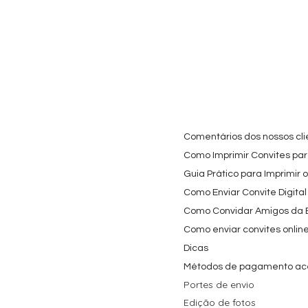
Cartaz Phineas e Ferb
Visualização rápida
Topo de Bolo Phineas
Visualização rápida
Autocolan
Visualiz
Personalizado para
e Ferb Personalizado |
Personaliz
Festa Infantil
Nome e Idade
e os Carica
Copos de 
Preço promocional
Preço
A partir de
3,90 €
9,80 €
Preço
4,40 €
Comentários dos nossos cli
Como Imprimir Convites para
Guia Prático para Imprimir 
Como Enviar Convite Digital
Como Convidar Amigos da Es
Como enviar convites onlin
Dicas
Métodos de pagamento ac
Portes de envio
Edição de fotos