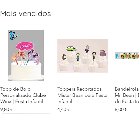
Mais vendidos
Topo de Bolo
Visualização rápida
Toppers Recortados
Visualização rápida
Bandeirola
Visualiz
Personalizado Clube
Mister Bean para Festa
Mr. Bean |
Winx | Festa Infantil
Infantil
de Festa In
Preço
Preço
Preço
9,80 €
4,40 €
8,00 €