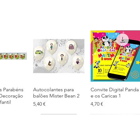
s Parabéns
ação rápida
Autocolantes para
Visualização rápida
Convite Digital Panda
Visualização rápida
 Decoração
balões Mister Bean 2
e os Caricas 1
fantil
Preço
Preço
5,40 €
4,70 €