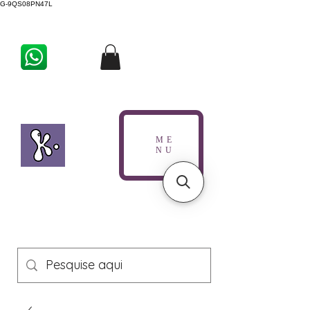
G-9QS08PN47L
ME
NU