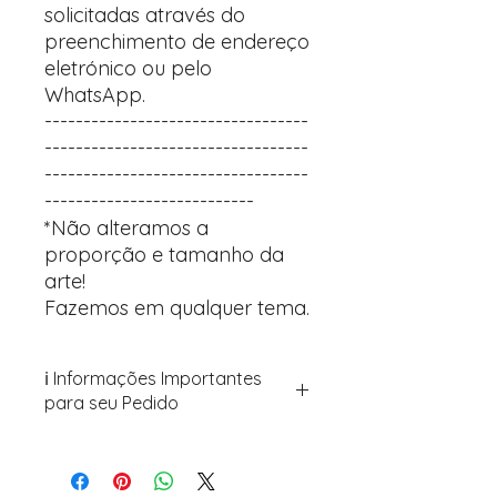
solicitadas através do
preenchimento de endereço
eletrónico ou pelo
WhatsApp.
----------------------------------
----------------------------------
----------------------------------
---------------------------
*Não alteramos a
proporção e tamanho da
arte!
Fazemos em qualquer tema.
ℹ️ Informações Importantes
para seu Pedido
Para personalizar seus artigos:
Avance para a página de checkout
(próximo passo após o carrinho)