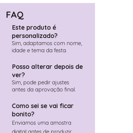
Encontre o campo de "Notas do
Pedido"
FAQ
Adicione ali todos os detalhes de
personalização desejados
Este produto é
Prefere fazer seu pedido pelo
personalizado?
WhatsApp?
Clique aqui para nos
contactar: +351 960 119 353
Sim, adaptamos com nome,
idade e tema da festa.
Posso alterar depois de
ver?
Sim, pode pedir ajustes
antes da aprovação final.
Como sei se vai ficar
bonito?
Enviamos uma amostra
digital antes de produzir.