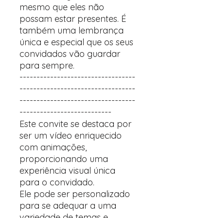
mesmo que eles não
possam estar presentes. É
também uma lembrança
única e especial que os seus
convidados vão guardar
para sempre.
----------------------------------
----------------------------------
----------------------------------
---------------------------
Este convite se destaca por
ser um vídeo enriquecido
com animações,
proporcionando uma
experiência visual única
para o convidado.
Ele pode ser personalizado
para se adequar a uma
variedade de temas e