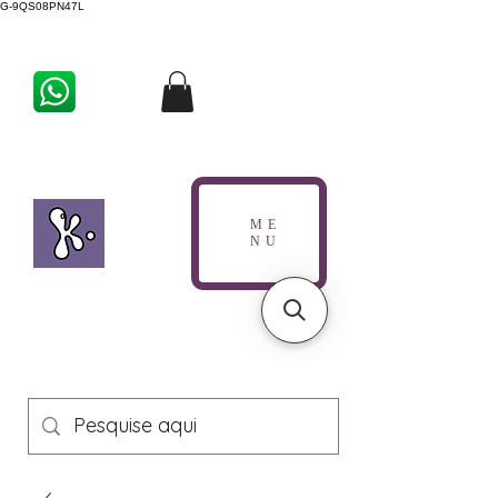
G-9QS08PN47L
ME
NU