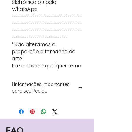
eletrónico ou pelo
WhatsApp.
----------------------------------
----------------------------------
----------------------------------
---------------------------
*Não alteramos a
proporção e tamanho da
arte!
Fazemos em qualquer tema.
ℹ️ Informações Importantes
para seu Pedido
Para personalizar seus artigos:
Avance para a página de checkout
(próximo passo após o carrinho)
Encontre o campo de "Notas do
Pedido"
FAQ