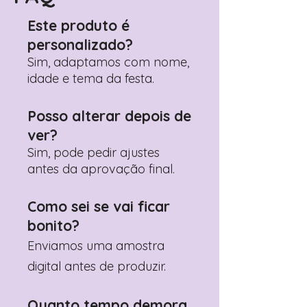
Adicione ali todos os detalhes de
personalização desejados
Este produto é
Prefere fazer seu pedido pelo
personalizado?
WhatsApp?
Clique aqui para nos
contactar: +351 960 119 353
Sim, adaptamos com nome,
idade e tema da festa.
Posso alterar depois de
ver?
Sim, pode pedir ajustes
antes da aprovação final.
Como sei se vai ficar
bonito?
Enviamos uma amostra
digital antes de produzir.
Quanto tempo demora