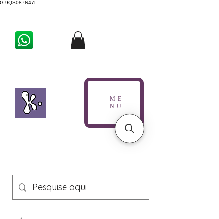
G-9QS08PN47L
ME
NU