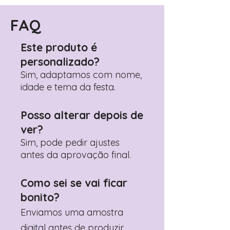
Encontre o campo de "Notas do
Pedido"
FAQ
Adicione ali todos os detalhes de
personalização desejados
Este produto é
Prefere fazer seu pedido pelo
personalizado?
WhatsApp?
Clique aqui para nos
contactar: +351 960 119 353
Sim, adaptamos com nome,
idade e tema da festa.
Posso alterar depois de
ver?
Sim, pode pedir ajustes
antes da aprovação final.
Como sei se vai ficar
bonito?
Enviamos uma amostra
digital antes de produzir.