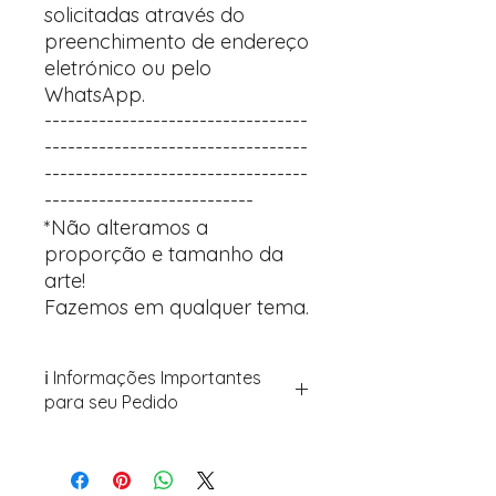
solicitadas através do
preenchimento de endereço
eletrónico ou pelo
WhatsApp.
----------------------------------
----------------------------------
----------------------------------
---------------------------
*Não alteramos a
proporção e tamanho da
arte!
Fazemos em qualquer tema.
ℹ️ Informações Importantes
para seu Pedido
Para personalizar seus artigos:
Avance para a página de checkout
(próximo passo após o carrinho)