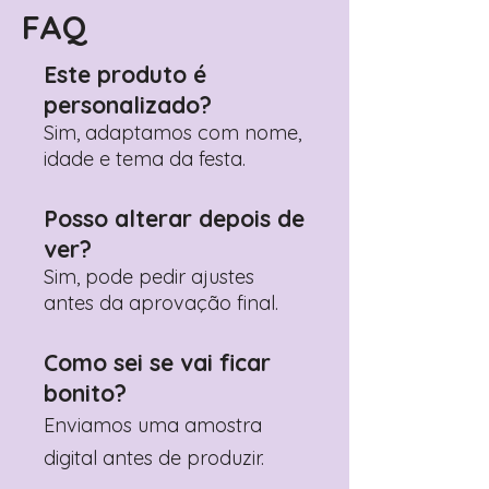
Pedido"
FAQ
Adicione ali todos os detalhes de
personalização desejados
Este produto é
Prefere fazer seu pedido pelo
personalizado?
WhatsApp?
Clique aqui para nos
contactar: +351 960 119 353
Sim, adaptamos com nome,
idade e tema da festa.
Posso alterar depois de
ver?
Sim, pode pedir ajustes
antes da aprovação final.
Como sei se vai ficar
bonito?
Enviamos uma amostra
digital antes de produzir.