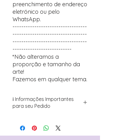
preenchimento de endereço
eletrónico ou pelo
WhatsApp.
----------------------------------
----------------------------------
----------------------------------
---------------------------
*Não alteramos a
proporção e tamanho da
arte!
Fazemos em qualquer tema.
ℹ️ Informações Importantes
para seu Pedido
Para personalizar seus artigos:
Avance para a página de checkout
(próximo passo após o carrinho)
Encontre o campo de "Notas do