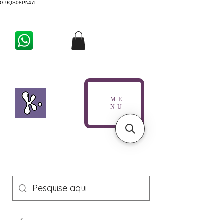
G-9QS08PN47L
ME
NU