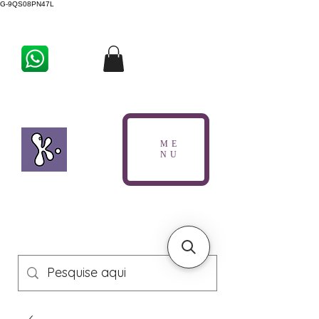
G-9QS08PN47L
ME
NU