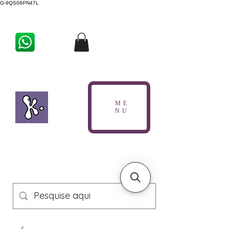
G-9QS08PN47L
ME
NU