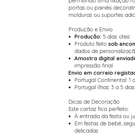
permitindo uma fixação r
portas ou painéis decorat
molduras ou suportes adici
Produção e Envio
Produção:
5 dias úteis
Produto feito
sob enco
dados de personalizaç
Amostra digital envia
impressão final
Envio em correio regista
Portugal Continental: 1 a
Portugal Ilhas: 3 a 5 dias
Dicas de Decoração
Este cartaz fica perfeito:
À entrada da festa ou j
Em festas de bebé, segu
delicadas