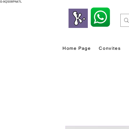
G-9QS08PN47L
Home Page
Convites