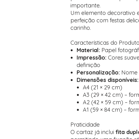
importante.
Um elemento decorativo 
perfeição com festas delic
carinho.
Características do Produt
Material:
Papel fotográf
Impressão:
Cores suaves
definição
Personalização:
Nome e
Dimensões disponíveis:
A4 (21 × 29 cm)
A3 (29 × 42 cm) – for
A2 (42 × 59 cm) – for
A1 (59 × 84 cm) – for
Praticidade
O cartaz já inclui
fita dup