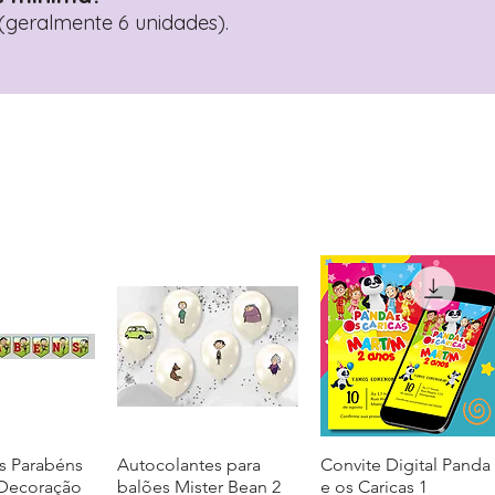
geralmente 6 unidades).
s Parabéns
ação rápida
Autocolantes para
Visualização rápida
Convite Digital Panda
Visualização rápida
 Decoração
balões Mister Bean 2
e os Caricas 1