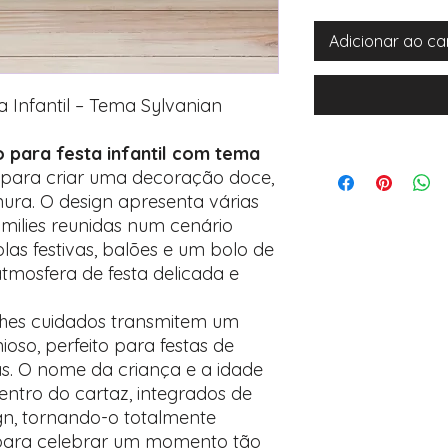
Adicionar ao ca
a Infantil – Tema Sylvanian
 para festa infantil com tema
 para criar uma decoração doce,
nura. O design apresenta várias
milies reunidas num cenário
as festivas, balões e um bolo de
atmosfera de festa delicada e
alhes cuidados transmitem um
so, perfeito para festas de
s. O nome da criança e a idade
ntro do cartaz, integrados de
gn, tornando-o totalmente
 para celebrar um momento tão