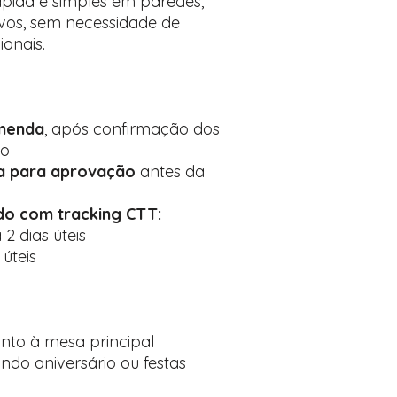
ápida e simples em paredes,
ivos, sem necessidade de
onais.
menda
, após confirmação dos
ão
da para aprovação
antes da
do com tracking CTT:
 2 dias úteis
 úteis
unto à mesa principal
ndo aniversário ou festas