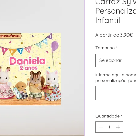
Cartaz Syl
Personaliz
Infantil
P
A partir de
3,90€
p
Tamanho
*
Selecionar
Informe aqui o nom
personalização (op
Quantidade
*