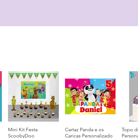
Mini Kit Festa
Visualização rápida
Cartaz Panda e os
Visualização rápida
Topo d
Visua
ScoobyDoo
Caricas Personalizado
Person