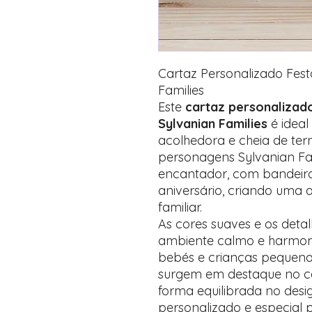
Cartaz Personalizado Fest
Families
Este
cartaz personalizado
Sylvanian Families
é ideal
acolhedora e cheia de ter
personagens Sylvanian Fa
encantador, com bandeirol
aniversário, criando uma 
familiar.
As cores suaves e os det
ambiente calmo e harmonio
bebés e crianças pequena
surgem em destaque no ce
forma equilibrada no desi
personalizado e especial