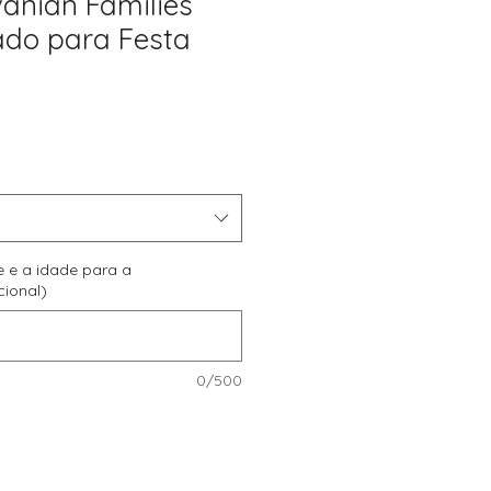
vanian Families
ado para Festa
reço
romocional
e e a idade para a
cional)
0/500