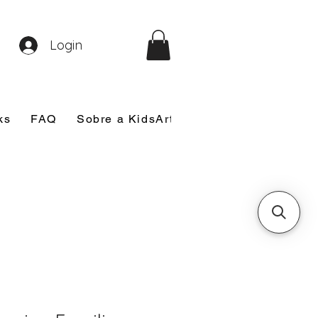
Login
ks
FAQ
Sobre a KidsArt
Sobre Mim
Nosso