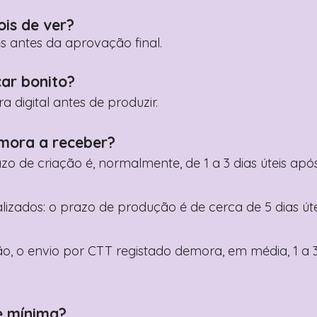
ois de ver?
es antes da aprovação final.
car bonito?
digital antes de produzir.
mora a receber?
razo de criação é, normalmente, de 1 a 3 dias úteis a
nalizados: o prazo de produção é de cerca de 5 dias ú
o, o envio por CTT registado demora, em média, 1 a 3
e mínima?