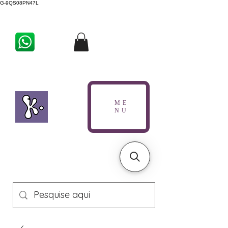
G-9QS08PN47L
ME
NU