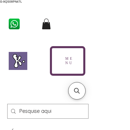
G-9QS08PN47L
ME
NU