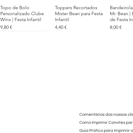
Topo de Bolo
Visualização rápida
Toppers Recortados
Visualização rápida
Bandeirola
Visualiz
Personalizado Clube
Mister Bean para Festa
Mr. Bean |
Winx | Festa Infantil
Infantil
de Festa In
Preço
Preço
Preço
9,80 €
4,40 €
8,00 €
Cartaz Phineas e Ferb
Visualização rápida
Topo de Bolo Phineas
Visualização rápida
Autocolan
Visualiz
Personalizado para
e Ferb Personalizado |
Personaliz
Festa Infantil
Nome e Idade
e os Carica
Copos de 
Preço promocional
Preço
A partir de
3,90 €
9,80 €
Preço
4,40 €
Comentários dos nossos cli
Como Imprimir Convites para
Guia Prático para Imprimir 