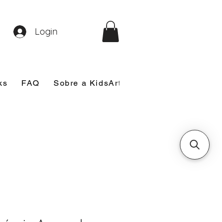
Login
ks
FAQ
Sobre a KidsArt
Sobre Mim
Nosso