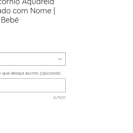
córnio Aquarela
ado com Nome |
 Bebé
reço
romocional
o que deseja escrito (opcional)
0/500