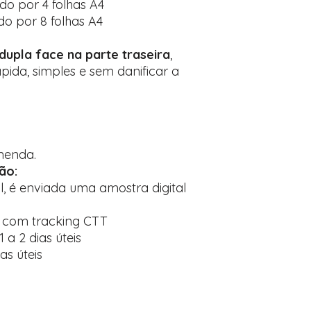
do por 4 folhas A4
do por 8 folhas A4
 dupla face na parte traseira
,
pida, simples e sem danificar a
menda.
ão:
l, é enviada uma amostra digital
o com tracking CTT
 a 2 dias úteis
ias úteis