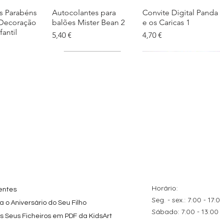
s Parabéns
ação rápida
Autocolantes para
Visualização rápida
Convite Digital Panda
Visualização rápida
 Decoração
balões Mister Bean 2
e os Caricas 1
fantil
Preço
Preço
5,40 €
4,70 €
tes
ação rápida
Topo de Bolo
Visualização rápida
Kit de Festa Só Um
Visualização rápida
ados Panda
Octonautas
Bolinho 1 Lego
s para
Personalizado com
Friends
Festa
Nome
Preço promocional
A partir de
29,00 €
Preço
9,80 €
Horário:
entes
Seg. - sex.: 7:00 - 17:
 o Aniversário do Seu Filho
​​Sábado: 7:00 - 13:00
os Seus Ficheiros em PDF da KidsArt