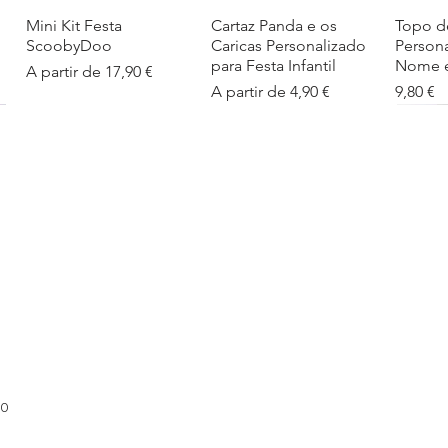
Mini Kit Festa
Visualização rápida
Cartaz Panda e os
Visualização rápida
Topo d
Visua
ScoobyDoo
Caricas Personalizado
Person
para Festa Infantil
Nome e
Preço promocional
A partir de
17,90 €
Preço promocional
Preço
A partir de
4,90 €
9,80 €
Cartaz Infantil
Visualização rápida
Figuras de Mesa
Visualização rápida
Autoco
Visua
Personalizado
Phineas e Ferb –
balões
Barbapapa com Nome
Decoração Criativa e
Preço
5,40 €
Divertida
Preço promocional
A partir de
4,90 €
Preço promocional
A partir de
12,00 €
00