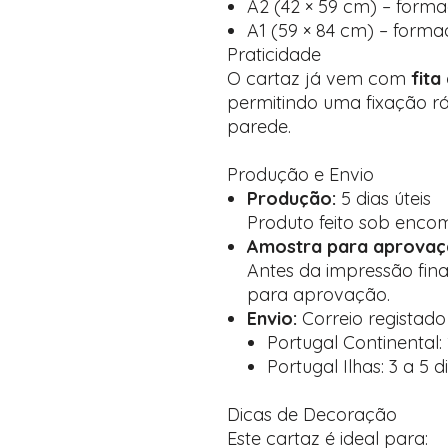
A2 (42 × 59 cm) – forma
A1 (59 × 84 cm) – forma
Praticidade
O cartaz já vem com
fita
permitindo uma fixação rá
parede.
Produção e Envio
Produção:
5 dias úteis
Produto feito sob enco
Amostra para aprovaç
Antes da impressão fina
para aprovação.
Envio:
Correio registad
Portugal Continental: 1
Portugal Ilhas: 3 a 5 d
Dicas de Decoração
Este cartaz é ideal para: