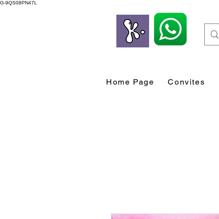
G-9QS08PN47L
Home Page
Convites