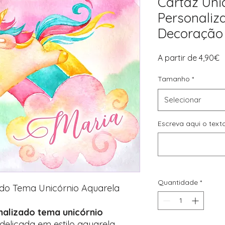
Cartaz Uni
Personaliz
Decoração
P
A partir de
4,90€
p
Tamanho
*
Selecionar
Escreva aqui o text
Quantidade
*
zado Tema Unicórnio Aquarela
onalizado tema unicórnio
delicada em estilo aguarela,