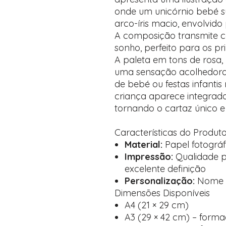
onde um unicórnio bebé s
arco-íris macio, envolvido
A composição transmite c
sonho, perfeito para os pr
A paleta em tons de rosa, 
uma sensação acolhedora e
de bebé ou festas infanti
criança aparece integrad
tornando o cartaz único e 
Características do Produt
Material:
Papel fotográf
Impressão:
Qualidade p
excelente definição
Personalização:
Nome i
Dimensões Disponíveis
A4 (21 × 29 cm)
A3 (29 × 42 cm) – forma