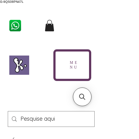
G-9QS08PN47L
ME
NU