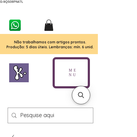
G-9QS08PN47L
Não trabalhamos com artigos prontos.
Produção: 5 dias úteis. Lembranças: mín. 6 unid.
ME
NU