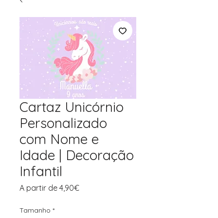
Cartaz Unicórnio
Personalizado
com Nome e
Idade | Decoração
Infantil
Preço
A partir de
4,90€
promocional
Tamanho
*