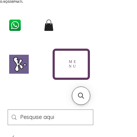
G-9QS08PN47L
ME
NU