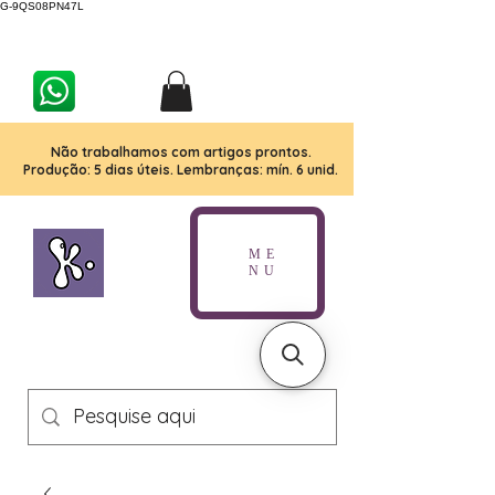
G-9QS08PN47L
Não trabalhamos com artigos prontos.
Produção: 5 dias úteis. Lembranças: mín. 6 unid.
ME
NU