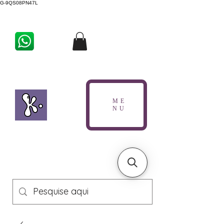
G-9QS08PN47L
ME
NU