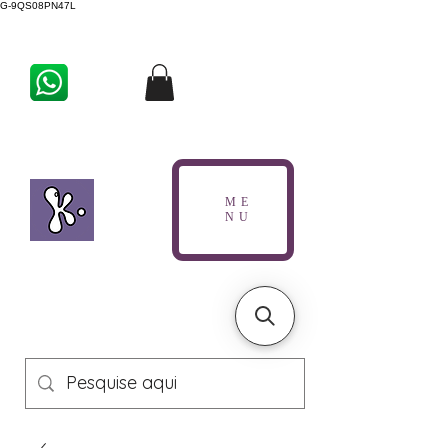
G-9QS08PN47L
ME
NU