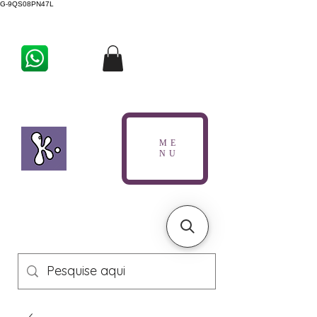
G-9QS08PN47L
ME
NU