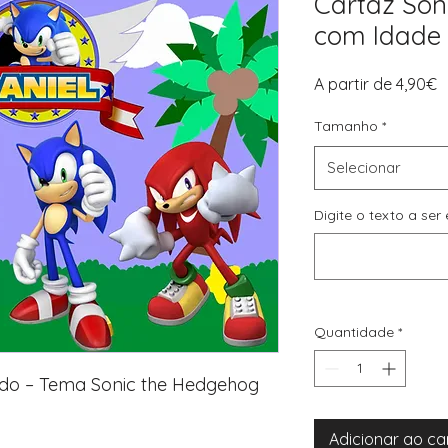
Cartaz Son
com Idade 
P
A partir de
4,90€
p
Tamanho
*
Selecionar
Digite o texto a se
Quantidade
*
zado – Tema Sonic the Hedgehog
Adicionar ao ca