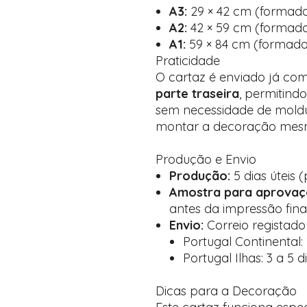
A3:
29 × 42 cm (formado
A2:
42 × 59 cm (formado 
A1:
59 × 84 cm (formado 
Praticidade
O cartaz é enviado já co
parte traseira
, permitind
sem necessidade de moldu
montar a decoração mesmo
Produção e Envio
Produção:
5 dias úteis
Amostra para aprovaç
antes da impressão fina
Envio:
Correio registad
Portugal Continental: 1
Portugal Ilhas: 3 a 5 d
Dicas para a Decoração