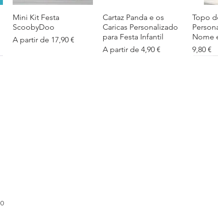
Mini Kit Festa
Visualização rápida
Cartaz Panda e os
Visualização rápida
Topo d
Visua
ScoobyDoo
Caricas Personalizado
Person
para Festa Infantil
Nome e
Preço promocional
A partir de
17,90 €
Preço promocional
Preço
A partir de
4,90 €
9,80 €
Cartaz Infantil
Visualização rápida
Figuras de Mesa
Visualização rápida
Autoco
Visua
Personalizado
Phineas e Ferb –
balões
Barbapapa com Nome
Decoração Criativa e
Preço
5,40 €
Divertida
Preço promocional
A partir de
4,90 €
Preço promocional
A partir de
12,00 €
00