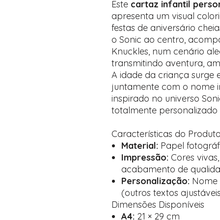
Este
cartaz infantil pers
apresenta um visual colori
festas de aniversário chei
o Sonic ao centro, acompa
Knuckles, num cenário ale
transmitindo aventura, am
A idade da criança surge 
juntamente com o nome i
inspirado no universo Soni
totalmente personalizado 
Características do Produt
Material:
Papel fotográf
Impressão:
Cores vivas,
acabamento de qualid
Personalização:
Nome e
(outros textos ajustávei
Dimensões Disponíveis
A4:
21 × 29 cm