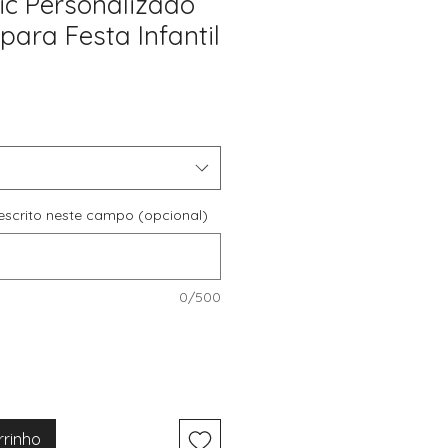
ic Personalizado
para Festa Infantil
reço
romocional
r escrito neste campo (opcional)
0/500
rrinho