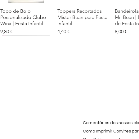
Topo de Bolo
Visualização rápida
Toppers Recortados
Visualização rápida
Bandeirola
Visualiz
Personalizado Clube
Mister Bean para Festa
Mr. Bean |
Winx | Festa Infantil
Infantil
de Festa In
Preço
Preço
Preço
9,80 €
4,40 €
8,00 €
Cartaz Phineas e Ferb
Visualização rápida
Topo de Bolo Phineas
Visualização rápida
Autocolan
Visualiz
Personalizado para
e Ferb Personalizado |
Personaliz
Festa Infantil
Nome e Idade
e os Carica
Copos de 
Preço promocional
Preço
A partir de
3,90 €
9,80 €
Preço
4,40 €
Comentários dos nossos cli
Como Imprimir Convites para