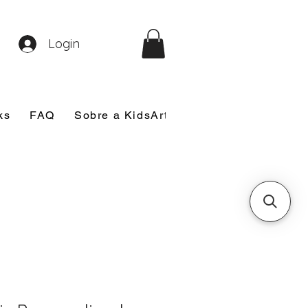
Login
ks
FAQ
Sobre a KidsArt
Sobre Mim
Nosso