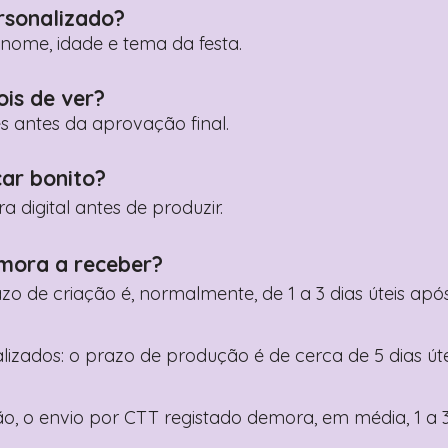
rsonalizado?
ome, idade e tema da festa.
ois de ver?
es antes da aprovação final.
car bonito?
digital antes de produzir.
mora a receber?
razo de criação é, normalmente, de 1 a 3 dias úteis a
nalizados: o prazo de produção é de cerca de 5 dias ú
o, o envio por CTT registado demora, em média, 1 a 3