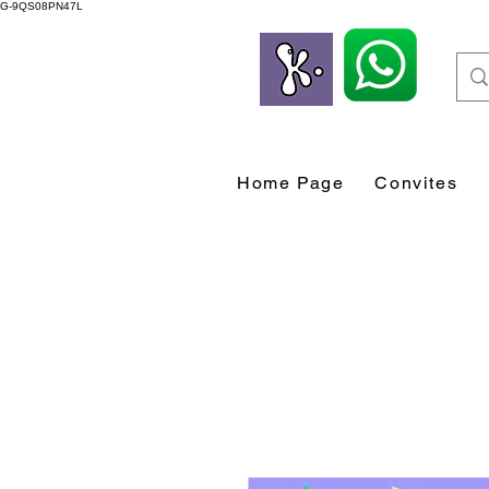
G-9QS08PN47L
Home Page
Convites