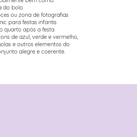
ecialmente bem como:
a do bolo
es ou zona de fotografias
c para festas infantis
o quarto após a festa
ns de azul, verde e vermelho,
golas e outros elementos do
njunto alegre e coerente.