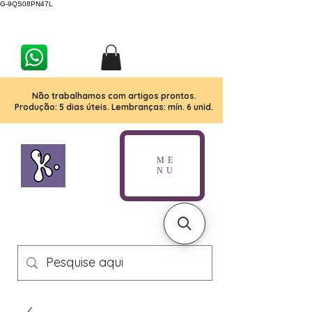
G-9QS08PN47L
Não trabalhamos com artigos prontos.
Produção: 5 dias úteis. Lembranças: mín. 6 unid.
ME
NU