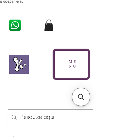
G-9QS08PN47L
ME
NU