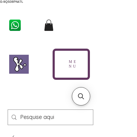
G-9QS08PN47L
ME
NU