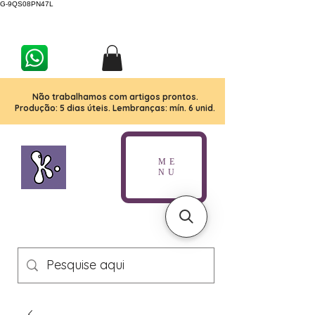
G-9QS08PN47L
Não trabalhamos com artigos prontos.
Produção: 5 dias úteis. Lembranças: mín. 6 unid.
ME
NU